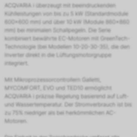
ACQVARIA i überzeugt mit beeindruckenden
Kühlleistungen von bis zu 5 kW (Standardmodule
600x600 mm) und über 10 kW (Module 860x860
mm) bei minimalen Schallpegeln. Die Serie
kombiniert bewährte EC-Motoren mit GreenTech-
Technologie (bei Modellen 10-20-30-35), die den
Inverter direkt in die Lüftungsmotorgruppe
integriert.
Mit Mikroprozessorcontrollern Galletti,
MYCOMFORT, EVO und TED10 ermöglicht
ACQVARIA i präzise Regelung basierend auf Luft-
und Wassertemperatur. Der Stromverbrauch ist bis
zu 75% niedriger als bei herkömmlichen AC-
Motoren.