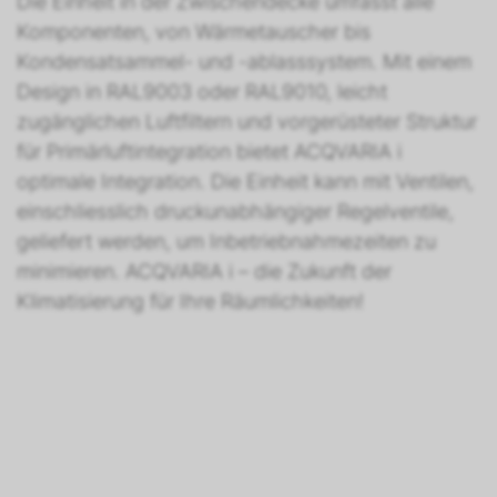
Die Einheit in der Zwischendecke umfasst alle
Komponenten, von Wärmetauscher bis
Kondensatsammel- und -ablasssystem. Mit einem
Design in RAL9003 oder RAL9010, leicht
zugänglichen Luftfiltern und vorgerüsteter Struktur
für Primärluftintegration bietet ACQVARIA i
optimale Integration. Die Einheit kann mit Ventilen,
einschliesslich druckunabhängiger Regelventile,
geliefert werden, um Inbetriebnahmezeiten zu
minimieren. ACQVARIA i – die Zukunft der
Klimatisierung für Ihre Räumlichkeiten!