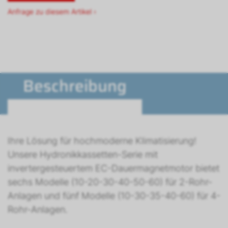
Anfrage zu diesem Artikel ›
Beschreibung
Ihre Lösung für hochmoderne Klimatisierung!
Unsere Hydronikkassetten-Serie mit
invertergesteuertem EC-Dauermagnetmotor bietet
sechs Modelle (10-20-30-40-50-60) für 2-Rohr-
Anlagen und fünf Modelle (10-30-35-40-60) für 4-
Rohr-Anlagen.