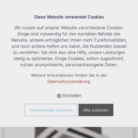
Diese Website verwendet Cookies
Wir nutzen auf unserer Website verschiedene Cookies:
Einige sind notwendig für den korrekten Betrieb der
Website, andere ermöglichen Ihnen mehr Funktionalitäten,
und noch andere helfen uns dabei, die Nutzenden besser
Suche
Tools
Unternehmen
Karriere
Kontakt
zu verstehen. Sie sind also eine Hilfe, unsere Leistungen
stetig zu optimieren. Einige Cookies, sofern zugestimmt,
HOME
›
PRODUKTE
›
KÄLTE/KLIMA
›
FANCOILS
›
ACQVARIA DF
nutzen anonymisierte, personenbezogene Daten.
40 DECKENKASSETTE
Weitere Informationen finden Sie in der
Datenschutzerklärung
.
Einstellen
Notwendige zulassen
Alle zulassen