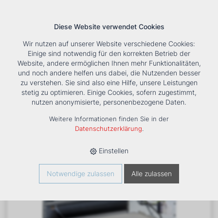
Diese Website verwendet Cookies
Wir nutzen auf unserer Website verschiedene Cookies:
Einige sind notwendig für den korrekten Betrieb der
Website, andere ermöglichen Ihnen mehr Funktionalitäten,
und noch andere helfen uns dabei, die Nutzenden besser
Suche
Tools
Unternehmen
Karriere
Kontakt
zu verstehen. Sie sind also eine Hilfe, unsere Leistungen
stetig zu optimieren. Einige Cookies, sofern zugestimmt,
HOME
›
PRODUKTE
›
KÄLTE/KLIMA
›
FANCOILS
›
nutzen anonymisierte, personenbezogene Daten.
VENTILATORKONVEKTOR ESTRO FC 1
Weitere Informationen finden Sie in der
Datenschutzerklärung
.
Einstellen
Notwendige zulassen
Alle zulassen