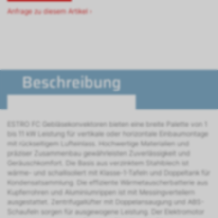
Anfrage zu diesem Artikel ›
Beschreibung
ESTRO FC Gebläsekonvektoren bieten eine breite Palette von 1
bis 11 kW Leistung für vertikale oder horizontale Einbaumontage
mit rückseitigem Lufteinlass. Hochwertige Materialien und
präziser Zusammenbau gewährleisten Zuverlässigkeit und
Geräuschkomfort. Die Basis aus verzinktem Stahlblech ist
wärme- und schallisoliert mit Klasse-1-Tafeln und Doppeltank für
Kondensatsammlung. Die effiziente Wärmetauscherbatterie aus
Kupferrohren und Aluminiumrippen ist mit Messingverteilern
ausgestattet. Zentrifugallüfter mit Doppelansaugung und ABS-
Schaufeln sorgen für ausgewogene Leistung. Der Elektromotor