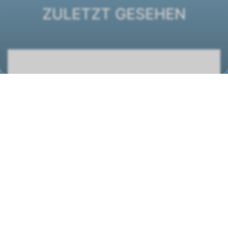
ZULETZT GESEHEN
Ventilatorkonvektor ESTRO FC 1
1261169
STANDORT