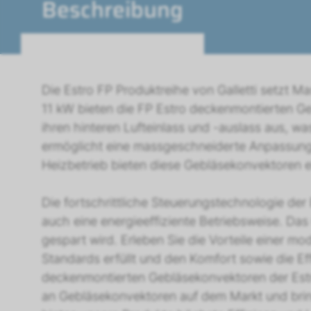
Beschreibung
Die Estro FP Produktreihe von Galletti setzt Ma
11 kW bieten die FP Estro deckenmontierten Ge
ihren hinteren Lufteinlass und -auslass aus, wa
ermöglicht eine massgeschneiderte Anpassung
Heizbetrieb bieten diese Gebläsekonvektoren e
Die fortschrittliche Steuerungstechnologie der
auch eine energieeffiziente Betriebsweise. Da
gespart wird. Erleben Sie die Vorteile einer mo
Standards erfüllt und den Komfort sowie die Eff
deckenmontierten Gebläsekonvektoren der Estro
an Gebläsekonvektoren auf dem Markt und bringt