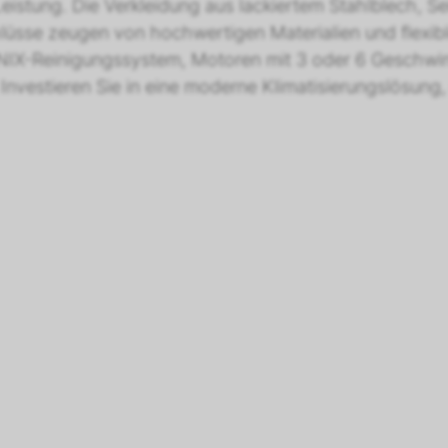
istung. Die Verkleidung aus lackiertem Stahlblech, Sei
se zeugen von hochwertigen Materialien und flexible
NIX-Reinigungssystem, Motoren mit 3 oder 6 Geschwin
Investieren Sie in eine moderne Klimatisierungslösung,