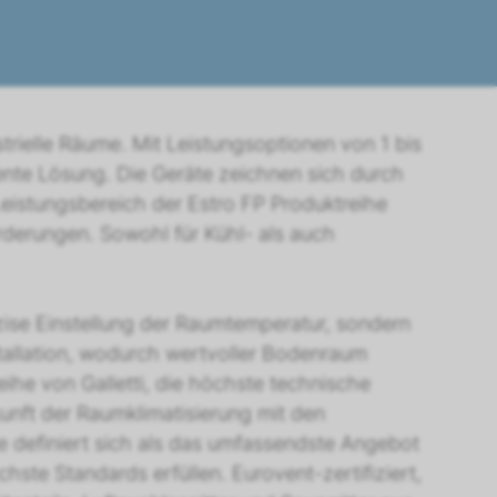
strielle Räume. Mit Leistungsoptionen von 1 bis
ente Lösung. Die Geräte zeichnen sich durch
 Leistungsbereich der Estro FP Produktreihe
erungen. Sowohl für Kühl- als auch
äzise Einstellung der Raumtemperatur, sondern
tallation, wodurch wertvoller Bodenraum
eihe von Galletti, die höchste technische
kunft der Raumklimatisierung mit den
 definiert sich als das umfassendste Angebot
ste Standards erfüllen. Eurovent-zertifiziert,