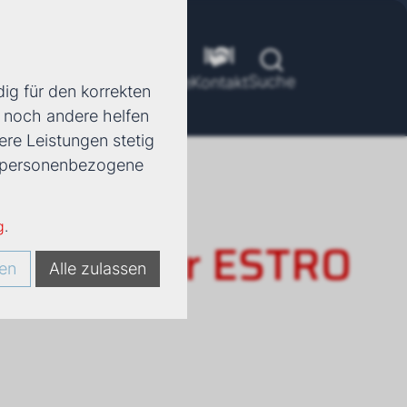
Suche
ools
Unternehmen
Karriere
Kontakt
ig für den korrekten
d noch andere helfen
ere Leistungen stetig
e, personenbezogene
g
.
rkonvektor ESTRO
en
Alle zulassen