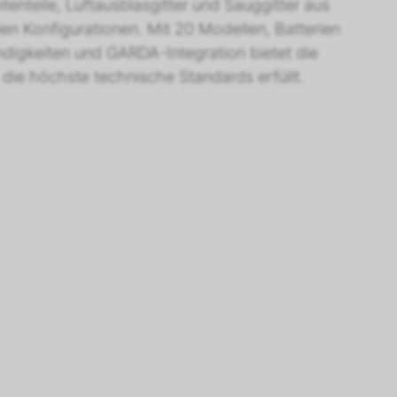
tenteile, Luftausblasgitter und Sauggitter aus
n Konfigurationen. Mit 20 Modellen, Batterien
digkeiten und GARDA-Integration bietet die
 die höchste technische Standards erfüllt.