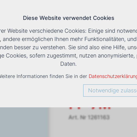
Diese Website verwendet Cookies
T
rer Website verschiedene Cookies: Einige sind notwend
, andere ermöglichen Ihnen mehr Funktionalitäten, un
nden besser zu verstehen. Sie sind also eine Hilfe, uns
LS
›
VENTILATORKONVEKTOR ESTRO FP 7M
ige Cookies, sofern zugestimmt, nutzen anonymisiert
Daten.
eitere Informationen finden Sie in der
Datenschutzerklärun
Ventilato
Notwendige zulass
FP 7M
Art. Nr
1261163