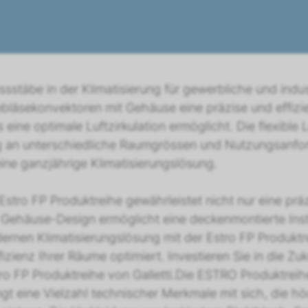
ssstäbe in der Klimatisierung für gewerbliche und indu
bläsekonvektoren mit Gehäuse eine präzise und effizi
s eine optimale Luftzirkulation ermöglicht. Die flexible
 an unterschiedliche Raumgrössen und Nutzungsanford
ine ganzjährige Klimatisierungslösung.
 Estro FP Produktreihe gewährleistet nicht nur eine pr
s Gehäuse-Design ermöglicht eine deckenmontierte Ins
dernen Klimatisierungslösung mit der Estro FP Produktr
izienz Ihrer Räume optimiert. Investieren Sie in die Zu
 FP Produktreihe von Galletti.Die ESTRO Produktreihe
 eine Vielzahl technischer Merkmale mit sich, die höch