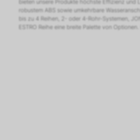
bieten unsere Produkte höchste Effizienz und Le
robustem ABS sowie umkehrbare Wasseranschlüs
bis zu 4 Reihen, 2- oder 4-Rohr-Systemen, JO
ESTRO Reihe eine breite Palette von Optionen. 