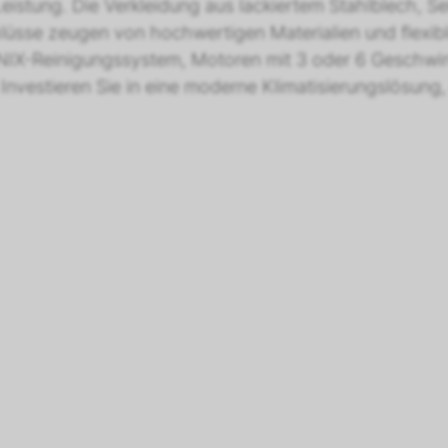
istung. Die Verkleidung aus lackiertem Stahlblech, Sei
se zeugen von hochwertigen Materialien und flexible
NIX-Reinigungssystem, Motoren mit 3 oder 6 Geschwin
Investieren Sie in eine moderne Klimatisierungslösung,