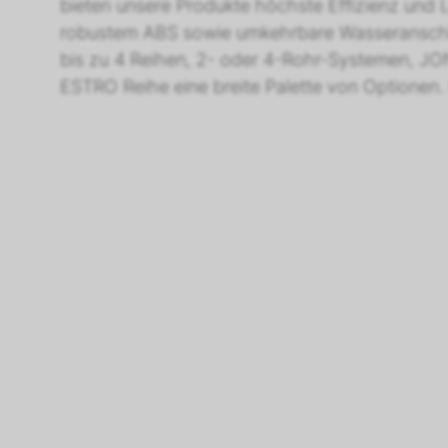
bieten unsere Produkte höchste Effizienz und Le
robustem ABS sowie umkehrbare Wasseranschlüs
bis zu 4 Reihen, 2- oder 4-Rohr-Systemen, JO
ESTRO Reihe eine breite Palette von Optionen. 