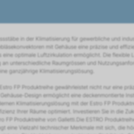
ssstäbe in der Klimatisierung für gewerbliche und indu
bläsekonvektoren mit Gehäuse eine präzise und effizi
s eine optimale Luftzirkulation ermöglicht. Die flexible
 an unterschiedliche Raumgrössen und Nutzungsanford
ine ganzjährige Klimatisierungslösung.
 Estro FP Produktreihe gewährleistet nicht nur eine pr
s Gehäuse-Design ermöglicht eine deckenmontierte Ins
dernen Klimatisierungslösung mit der Estro FP Produktr
izienz Ihrer Räume optimiert. Investieren Sie in die Zu
 FP Produktreihe von Galletti.Die ESTRO Produktreihe
 eine Vielzahl technischer Merkmale mit sich, die höch