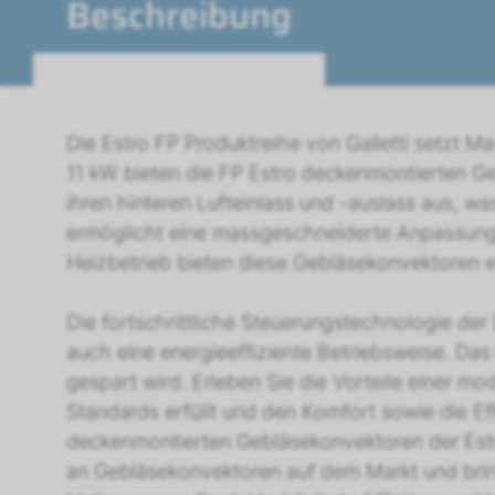
Beschreibung
Die Estro FP Produktreihe von Galletti setzt Ma
11 kW bieten die FP Estro deckenmontierten Ge
ihren hinteren Lufteinlass und -auslass aus, wa
ermöglicht eine massgeschneiderte Anpassung
Heizbetrieb bieten diese Gebläsekonvektoren e
Die fortschrittliche Steuerungstechnologie der
auch eine energieeffiziente Betriebsweise. Da
gespart wird. Erleben Sie die Vorteile einer mo
Standards erfüllt und den Komfort sowie die Eff
deckenmontierten Gebläsekonvektoren der Estro
an Gebläsekonvektoren auf dem Markt und bringt