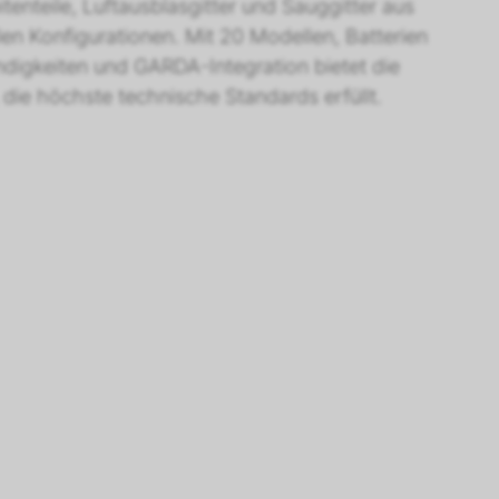
tenteile, Luftausblasgitter und Sauggitter aus
n Konfigurationen. Mit 20 Modellen, Batterien
digkeiten und GARDA-Integration bietet die
 die höchste technische Standards erfüllt.