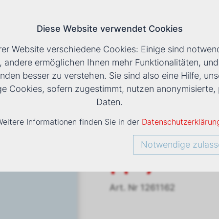
Diese Website verwendet Cookies
T
rer Website verschiedene Cookies: Einige sind notwend
, andere ermöglichen Ihnen mehr Funktionalitäten, un
nden besser zu verstehen. Sie sind also eine Hilfe, uns
LS
›
VENTILATORKONVEKTOR ESTRO FP 7
ige Cookies, sofern zugestimmt, nutzen anonymisiert
Daten.
eitere Informationen finden Sie in der
Datenschutzerklärun
Ventilato
Notwendige zulass
FP 7
Art. Nr
1261162