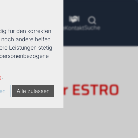
Suche
ools
Unternehmen
Karriere
Kontakt
ig für den korrekten
d noch andere helfen
ere Leistungen stetig
e, personenbezogene
g
.
rkonvektor ESTRO
en
Alle zulassen