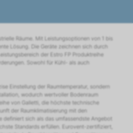
strielle Räume. Mit Leistungsoptionen von 1 bis
ente Lösung. Die Geräte zeichnen sich durch
 Leistungsbereich der Estro FP Produktreihe
erungen. Sowohl für Kühl- als auch
äzise Einstellung der Raumtemperatur, sondern
tallation, wodurch wertvoller Bodenraum
eihe von Galletti, die höchste technische
kunft der Raumklimatisierung mit den
 definiert sich als das umfassendste Angebot
ste Standards erfüllen. Eurovent-zertifiziert,