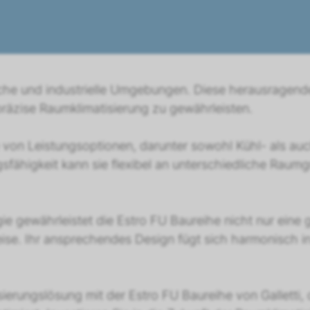
liche und industrielle Umgebungen. Diese herausragende
 präzise Raumklimatisierung zu gewährleisten.
te von Leistungsoptionen, darunter sowohl Kühl- als au
gsfähigkeit kann sie flexibel an unterschiedliche Ra
ie gewährleistet die Estro FU Baureihe nicht nur eine
eise. Ihr ansprechendes Design fügt sich harmonisch
sierungslösung mit der Estro FU Baureihe von Galletti,