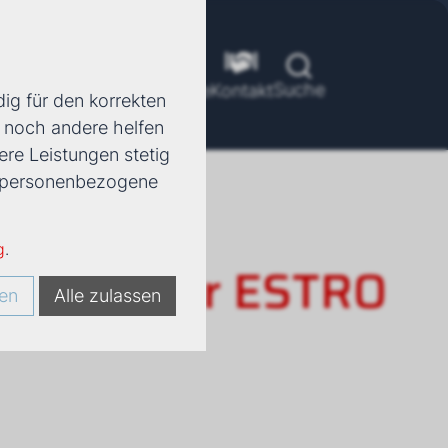
Suche
ools
Unternehmen
Karriere
Kontakt
ig für den korrekten
d noch andere helfen
ere Leistungen stetig
e, personenbezogene
g
.
rkonvektor ESTRO
en
Alle zulassen