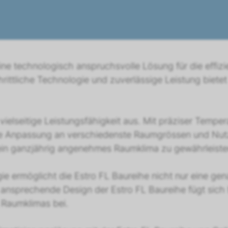
eine technologisch anspruchsvolle Lösung für die effiz
hrittliche Technologie und zuverlässige Leistung bietet
vielseitige Leistungsfähigkeit aus. Mit präziser Tempe
ente Anpassung an verschiedenste Raumgrössen und Nut
ein ganzjährig angenehmes Raumklima zu gewährleiste
ie ermöglicht die Estro FL Baureihe nicht nur eine ge
as ansprechende Design der Estro FL Baureihe fügt si
 Raumklimas bei.