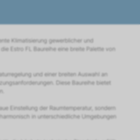
iente Klimatisierung gewerblicher und
 die Estro FL Baureihe eine breite Palette von
raturregelung und einer breiten Auswahl an
zungsanforderungen. Diese Baureihe bietet
n.
naue Einstellung der Raumtemperatur, sondern
ch harmonisch in unterschiedliche Umgebungen