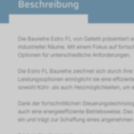
Beschreibung
Die Baureihe Estro FL von Galletti präsentiert 
industrieller Räume. Mit einem Fokus auf fortsc
Optionen für unterschiedliche Anforderungen.
Die Estro FL Baureihe zeichnet sich durch ihre 
Leistungsoptionen ermöglicht sie eine effizi
sowohl Kühl- als auch Heizmöglichkeiten, um 
Dank der fortschrittlichen Steuerungstechnolog
auch eine energieeffiziente Betriebsweise. D
ein und trägt zur Schaffung eines angenehmen