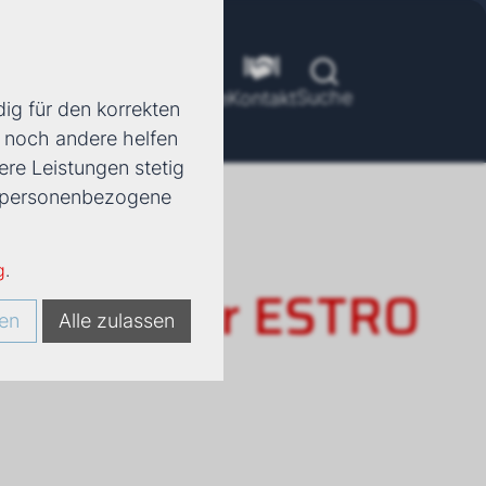
Suche
ools
Unternehmen
Karriere
Kontakt
ig für den korrekten
d noch andere helfen
ere Leistungen stetig
e, personenbezogene
g
.
rkonvektor ESTRO
en
Alle zulassen