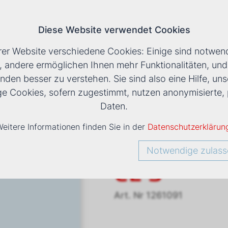
Diese Website verwendet Cookies
T
rer Website verschiedene Cookies: Einige sind notwend
, andere ermöglichen Ihnen mehr Funktionalitäten, un
nden besser zu verstehen. Sie sind also eine Hilfe, uns
LS
›
VENTILATORKONVEKTOR ESTRO CL 5
ige Cookies, sofern zugestimmt, nutzen anonymisiert
Daten.
eitere Informationen finden Sie in der
Datenschutzerklärun
Ventilato
Notwendige zulass
CL 5
Art. Nr
1261091