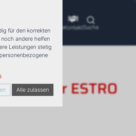
Suche
ools
Unternehmen
Karriere
Kontakt
ig für den korrekten
d noch andere helfen
ere Leistungen stetig
e, personenbezogene
g
.
rkonvektor ESTRO
en
Alle zulassen