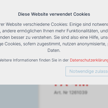
Diese Website verwendet Cookies
T
rer Website verschiedene Cookies: Einige sind notwend
, andere ermöglichen Ihnen mehr Funktionalitäten, un
nden besser zu verstehen. Sie sind also eine Hilfe, uns
LS
›
VENTILATORKONVEKTOR ESTRO FA 4M
ige Cookies, sofern zugestimmt, nutzen anonymisiert
Daten.
eitere Informationen finden Sie in der
Datenschutzerklärun
Ventilato
Notwendige zulass
FA 4M
Art. Nr
1261039