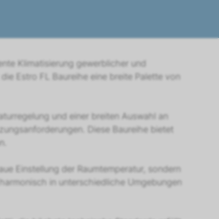
iente Klimatisierung gewerblicher und
 die Estro FL Baureihe eine breite Palette von
raturregelung und einer breiten Auswahl an
zungsanforderungen. Diese Baureihe bietet
n.
naue Einstellung der Raumtemperatur, sondern
ch harmonisch in unterschiedliche Umgebungen