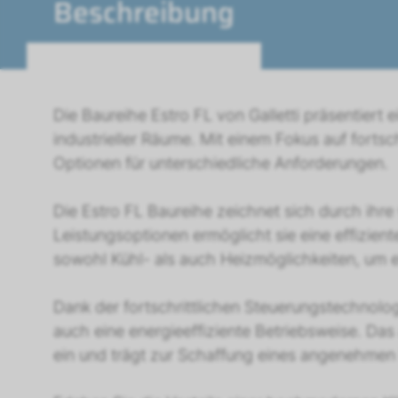
Beschreibung
Die Baureihe Estro FL von Galletti präsentiert 
industrieller Räume. Mit einem Fokus auf fortsc
Optionen für unterschiedliche Anforderungen.
Die Estro FL Baureihe zeichnet sich durch ihre 
Leistungsoptionen ermöglicht sie eine effizi
sowohl Kühl- als auch Heizmöglichkeiten, um 
Dank der fortschrittlichen Steuerungstechnolog
auch eine energieeffiziente Betriebsweise. D
ein und trägt zur Schaffung eines angenehmen