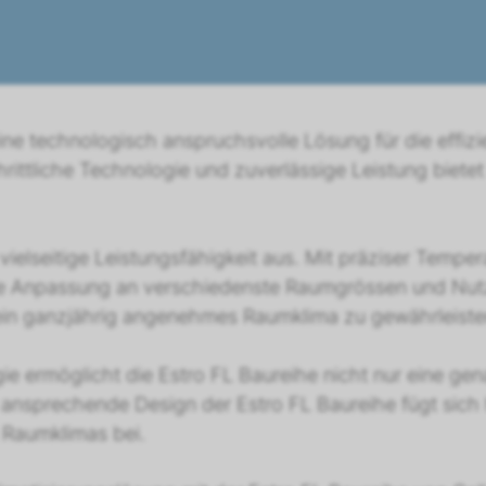
eine technologisch anspruchsvolle Lösung für die effiz
hrittliche Technologie und zuverlässige Leistung bietet
vielseitige Leistungsfähigkeit aus. Mit präziser Tempe
ente Anpassung an verschiedenste Raumgrössen und Nut
ein ganzjährig angenehmes Raumklima zu gewährleiste
ie ermöglicht die Estro FL Baureihe nicht nur eine ge
as ansprechende Design der Estro FL Baureihe fügt si
 Raumklimas bei.