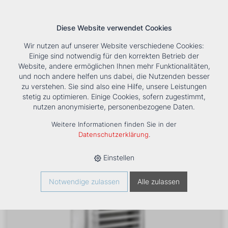
Diese Website verwendet Cookies
Wir nutzen auf unserer Website verschiedene Cookies:
Einige sind notwendig für den korrekten Betrieb der
Website, andere ermöglichen Ihnen mehr Funktionalitäten,
und noch andere helfen uns dabei, die Nutzenden besser
Suche
Tools
Unternehmen
Karriere
Kontakt
zu verstehen. Sie sind also eine Hilfe, unsere Leistungen
stetig zu optimieren. Einige Cookies, sofern zugestimmt,
HOME
›
PRODUKTE
›
HEIZUNG
›
LUFTHEIZER
›
LH MOBIL
›
nutzen anonymisierte, personenbezogene Daten.
LUFTHEIZER LH-MOBIL 25
Weitere Informationen finden Sie in der
Datenschutzerklärung
.
Einstellen
Notwendige zulassen
Alle zulassen