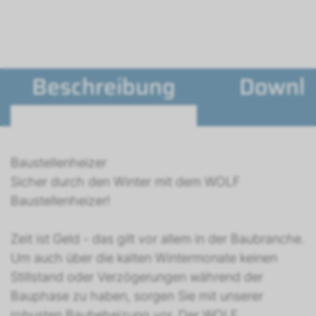
Beschreibung
Downl
Baustellenheizer
Sicher durch den Winter mit dem WOLF
Baustellenheizer!
Zeit ist Geld - das gilt vor allem in der Baubranche.
Um auch über die kalten Wintermonate keinen
Stillstand oder Verzögerungen während der
Bauphase zu haben, sorgen Sie mit unserer
robusten Baubeheizung vor. Der WOLF