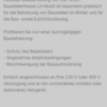
Baustellenheizer LH Mobil ist besonders praktisch
für die Beheizung von Baustellen im Winter und für
die Bau- sowie Estrichtrocknung.
Profitieren Sie von einer durchgängigen
Baubeheizung:
- Schutz des Baukörpers
- Angenehme Arbeitsbedingungen
- Beschleunigung der Bauaustrocknung
Einfach angeschlossen an Ihre 230 V oder 400 V
Versorgung und an ein vorhandenes mobiles oder
stationäres Heizgerät.