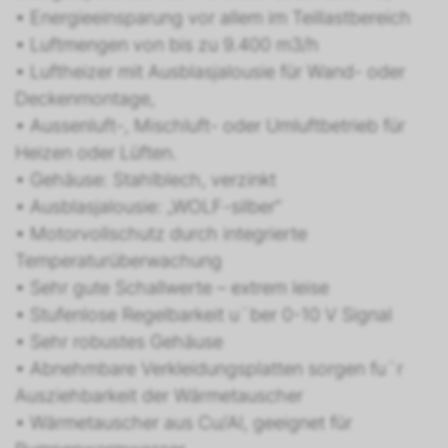
• Energieeinsparung vor allem im Teillastbereich
• Luftmengen von bis zu 9.400 m3/h
• Luftheizer mit Ausblasjalousie für Wand- oder
Deckenmontage,
• Aussenluft-, Mischluft- oder Umluftbetrieb für
Heizen oder Lüften.
• Gehäuse: Stahlblech, verzinkt
• Ausblasjalousie: „WOLF-silber“
• Motorvollschutz durch integrierte
Temperaturüberwachung
• Sehr gute Schallwerte – extrem leise
• Stufenlose Regelbarkeit u¨ber 0-10 V Signal
• Sehr robustes Gehäuse
• Abnehmbare Verkleidungsplatten sorgen fu¨r
Ausziehbarkeit der Wärmetauscher
• Wärmetauscher aus Cu/Al, geeignet für