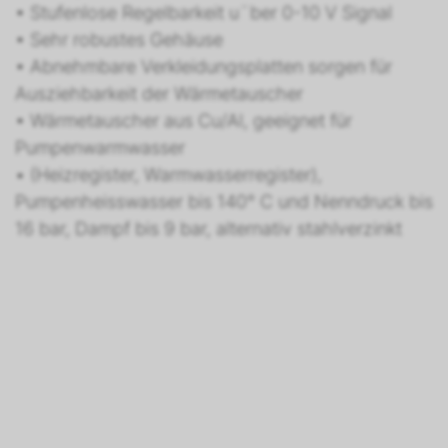
• Stufenlose Regelbarkeit u¨ber 0-10 V Signal
• Sehr robustes Gehäuse
• Abnehmbare Verkleidungsplatten sorgen für
Ausziehbarkeit der Wärmetauscher
• Wärmetauscher aus Cu/Al, geeignet für
Pumpenwarmwasser
• (Heizregister, Warmwasserregister),
Pumpenheisswasser bis 140° C und Nenndruck bis
16 bar, Dampf bis 9 bar, alternativ stahlverzinkt