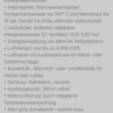
Pumpenwarmwasser
• (Heizregister, Warmwasserregister),
Pumpenheisswasser bis 140° C und Nenndruck bis
16 bar, Dampf bis 9 bar, alternativ stahlverzinkt
• Laufruhiger, stufenlos regelbarer
energeisparender EC Ventilator (230 V/50 Hz)
• Energieeinsparung vor allem im Teillastbereich
• Luftmengen von bis zu 9.400 m3/h
• Luftheizer mit Ausblasjalousie für Wand- oder
Deckenmontage,
• Aussenluft-, Mischluft- oder Umluftbetrieb für
Heizen oder Lüften.
• Gehäuse: Stahlblech, verzinkt
• Ausblasjalousie: „WOLF-silber“
• Motorvollschutz durch integrierte
Temperaturüberwachung
• Sehr gute Schallwerte – extrem leise