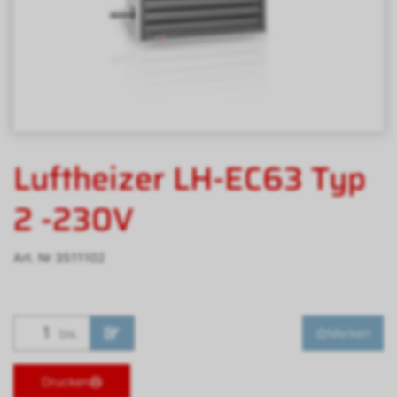
Luftheizer LH-EC63 Typ
2 -230V
Art. Nr
3511102
Merken
Stk.
Drucken