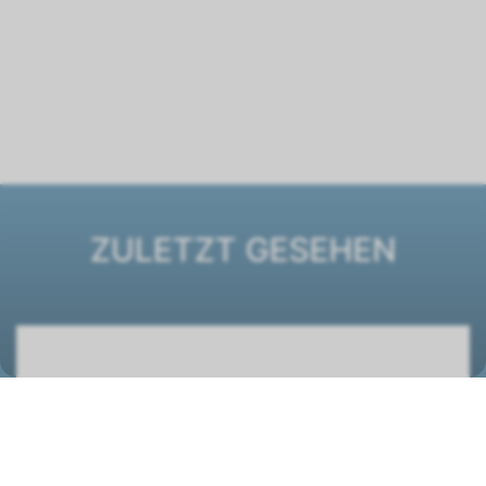
ZULETZT GESEHEN
Luftheizer LH-EC63 Typ 2 -230V