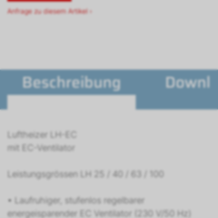
Anfrage zu diesem Artikel ›
Beschreibung
Downl
Luftheizer LH-EC
mit EC-Ventilator
Leistungsgrössen LH 25 / 40 / 63 / 100
• Laufruhiger, stufenlos regelbarer
energeisparender EC Ventilator (230 V/50 Hz)