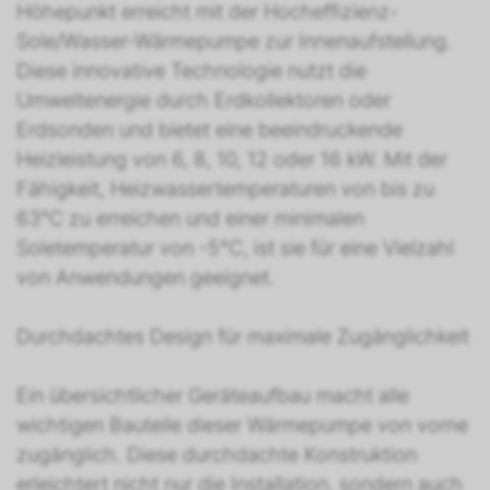
Höhepunkt erreicht mit der Hocheffizienz-
Sole/Wasser-Wärmepumpe zur Innenaufstellung.
Diese innovative Technologie nutzt die
Umweltenergie durch Erdkollektoren oder
Erdsonden und bietet eine beeindruckende
Heizleistung von 6, 8, 10, 12 oder 16 kW. Mit der
Fähigkeit, Heizwassertemperaturen von bis zu
63°C zu erreichen und einer minimalen
Soletemperatur von -5°C, ist sie für eine Vielzahl
von Anwendungen geeignet.
Durchdachtes Design für maximale Zugänglichkeit
Ein übersichtlicher Geräteaufbau macht alle
wichtigen Bauteile dieser Wärmepumpe von vorne
zugänglich. Diese durchdachte Konstruktion
erleichtert nicht nur die Installation, sondern auch