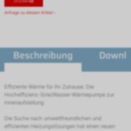
Drucken
Anfrage zu diesem Artikel ›
Beschreibung
Downl
Effiziente Wärme für Ihr Zuhause: Die
Hocheffizienz-Sole/Wasser-Wärmepumpe zur
Innenaufstellung
Die Suche nach umweltfreundlichen und
effizienten Heizungslösungen hat einen neuen