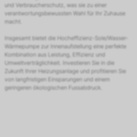
und Verbraucherschutz, was sie zu einer
verantwortungsbewussten Wahl für Ihr Zuhause
macht.
Insgesamt bietet die Hocheffizienz-Sole/Wasser-
Wärmepumpe zur Innenaufstellung eine perfekte
Kombination aus Leistung, Effizienz und
Umweltverträglichkeit. Investieren Sie in die
Zukunft Ihrer Heizungsanlage und profitieren Sie
von langfristigen Einsparungen und einem
geringeren ökologischen Fussabdruck.