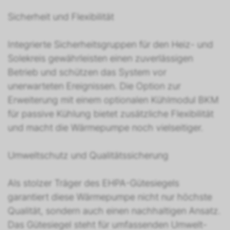
Sicherheit und Flexibilität
Integrierte Sicherheitsgruppen für den Heiz- und
Solekreis gewährleisten einen zuverlässigen
Betrieb und schützen das System vor
unerwarteten Ereignissen. Die Option zur
Erweiterung mit einem optionalen Kühlmodul BKM
für passive Kühlung bietet zusätzliche Flexibilität
und macht die Wärmepumpe noch vielseitiger.
Umweltschutz und Qualitätssicherung
Als stolzer Träger des EHPA-Gütesiegels
garantiert diese Wärmepumpe nicht nur höchste
Qualität, sondern auch einen nachhaltigen Ansatz.
Das Gütesiegel steht für umfassenden Umwelt-