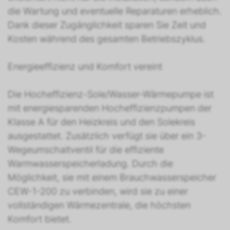
die Wartung und eventuelle Reparaturen erheblich.
Dank dieser Zugänglichkeit sparen Sie Zeit und
Kosten während des gesamten Betriebszyklus.
Energieeffizienz und Komfort vereint
Die Hocheffizienz-Sole/Wasser-Wärmepumpe ist
mit energiesparenden Hocheffizienzpumpen der
Klasse A für den Heizkreis und den Solekreis
ausgestattet. Zusätzlich verfügt sie über ein 3-
Wegeumschaltventil für die effiziente
Warmwasserspeicherladung. Durch die
Möglichkeit, sie mit einem Brauchwasserspeicher
CEW-1-200 zu verbinden, wird sie zu einer
vollständigen Wärmezentrale, die höchsten
Komfort bietet.