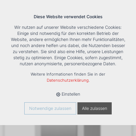
Diese Website verwendet Cookies
Wir nutzen auf unserer Website verschiedene Cookies:
Einige sind notwendig für den korrekten Betrieb der
Website, andere ermöglichen Ihnen mehr Funktionalitäten,
und noch andere helfen uns dabei, die Nutzenden besser
Suche
Tools
Unternehmen
Karriere
Kontakt
zu verstehen. Sie sind also eine Hilfe, unsere Leistungen
stetig zu optimieren. Einige Cookies, sofern zugestimmt,
HOME
›
PRODUKTE
›
HEIZUNG
›
WASSER/WASSER UND
nutzen anonymisierte, personenbezogene Daten.
SOLE/WASSER
›
BWS
›
WÄRMEPUMPE SOLE-WASSER BWS-1-
12
Weitere Informationen finden Sie in der
Datenschutzerklärung
.
Einstellen
Notwendige zulassen
Alle zulassen