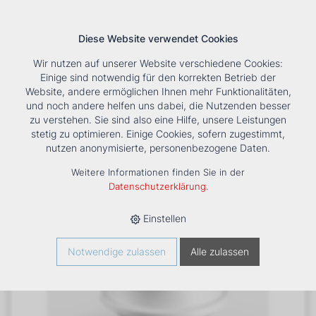
Diese Website verwendet Cookies
Wir nutzen auf unserer Website verschiedene Cookies:
Einige sind notwendig für den korrekten Betrieb der
Website, andere ermöglichen Ihnen mehr Funktionalitäten,
und noch andere helfen uns dabei, die Nutzenden besser
Suche
Tools
Unternehmen
Karriere
Kontakt
zu verstehen. Sie sind also eine Hilfe, unsere Leistungen
stetig zu optimieren. Einige Cookies, sofern zugestimmt,
HOME
›
PRODUKTE
›
LÜFTUNG
›
DIVERSES
›
nutzen anonymisierte, personenbezogene Daten.
DACHVENTILATOR DV-2-315-230 MIT EC-VENTILATOREN,
LICHTGRAU
Weitere Informationen finden Sie in der
Datenschutzerklärung
.
Einstellen
Notwendige zulassen
Alle zulassen