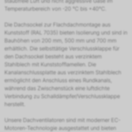
staubfreie Luft und nicht aggressive Gase im
Temperaturbereich von -20 °C bis +40°C.
Die Dachsockel zur Flachdachmontage aus
Kunststoff (RAL 7035) bieten Isolierung und sind in
Bauhöhen von 200 mm, 500 mm und 700 mm
erhältlich. Die selbsttätige Verschlussklappe für
den Dachsockel besteht aus verzinktem
Stahlblech mit Kunststofflamellen. Die
Kanalanschlussplatte aus verzinktem Stahlblech
ermöglicht den Anschluss eines Rundkanals,
während das Zwischenstück eine luftdichte
Verbindung zu Schalldämpfer/Verschlussklappe
herstellt.
Unsere Dachventilatoren sind mit moderner EC-
Motoren-Technologie ausgestattet und bieten