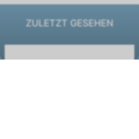
ZULETZT GESEHEN
Dachventilator DV-2-315-230 mit EC-
Ventilatoren, lichtgrau
2110006