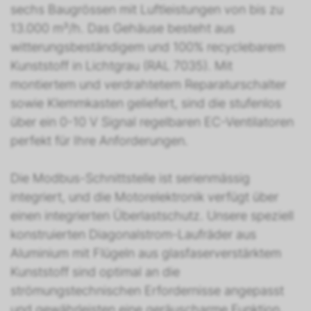
sechs Baugrössen mit Luftleistungen von bis zu
13.000 m³/h. Das Gehäuse besteht aus
witterungsbeständigem und 100% recyclebarem
Kunststoff in Lichtgrau (RAL 7035). Mit
montiertem und verdrahtetem Reparaturschalter
sowie Klemmkasten geliefert, sind die stufenlos
über ein 0-10 V Signal regelbaren EC-Ventilatoren
perfekt für Ihre Anforderungen.
Die Modbus-Schnittstelle ist serienmässig
integriert, und die Motorelektronik verfügt über
einen integrierten Überlastschutz. Unsere speziell
konstruierten Diagonalstrom-Laufräder aus
Aluminium mit Flügeln aus glasfaserverstärktem
Kunststoff sind optimal an die
strömungstechnischen Erfordernisse angepasst
und gewährleisten eine geräuscharme Funktion.