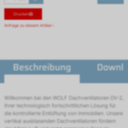
Drucken
Anfrage zu diesem Artikel ›
Beschreibung
Downl
Willkommen bei den WOLF Dachventilatoren DV-2,
Ihrer technologisch fortschrittlichen Lösung für
die kontrollierte Entlüftung von Immobilien. Unsere
vertikal ausblasenden Dachventilatoren fördern