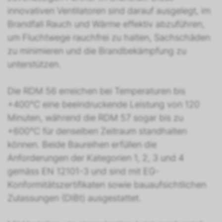
innovativen Ventilatoren sind darauf ausgelegt, im
Brandfall Rauch und Wärme effektiv abzuführen,
um Fluchtwege rauchfrei zu halten, Sachschäden
zu minimieren und die Brandbekämpfung zu
unterstützen.
Die RDM 56 erreichen bei Temperaturen bis
+400°C eine beeindruckende Leistung von 120
Minuten, während die RDM 57 sogar bis zu
+600°C für denselben Zeitraum standhalten
können. Beide Baureihen erfüllen die
Anforderungen der Kategorien 1, 2, 3 und 4
gemäss EN 12101-3 und sind mit EG-
Konformitätszertifikaten sowie bauaufsichtlichen
Zulassungen (DIBt) ausgestattet.