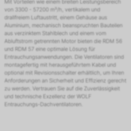
Mit Vorteilen wie einem breiten Leistungsbereich
von 3300 - 57200 m³/h, vertikalem und
drallfreiem Luftaustritt, einem Gehäuse aus
Aluminium, mechanisch beanspruchten Bauteilen
aus verzinktem Stahlblech und einem vom
Abluftstrom getrennten Motor bieten die RDM 56
und RDM 57 eine optimale Lösung für
Entrauchungsanwendungen. Die Ventilatoren sind
montagefertig mit herausgeführtem Kabel und
optional mit Revisionsschalter erhältlich, um Ihren
Anforderungen an Sicherheit und Effizienz gerecht
zu werden. Vertrauen Sie auf die Zuverlässigkeit
und technische Exzellenz der WOLF
Entrauchungs-Dachventilatoren.