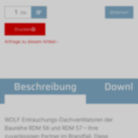
Merken
Stk.
Drucken
Anfrage zu diesem Artikel ›
Beschreibung
Downl
WOLF Entrauchungs-Dachventilatoren der
Baureihe RDM 56 und RDM 57 – Ihre
zuverlässigen Partner im Brandfall. Diese