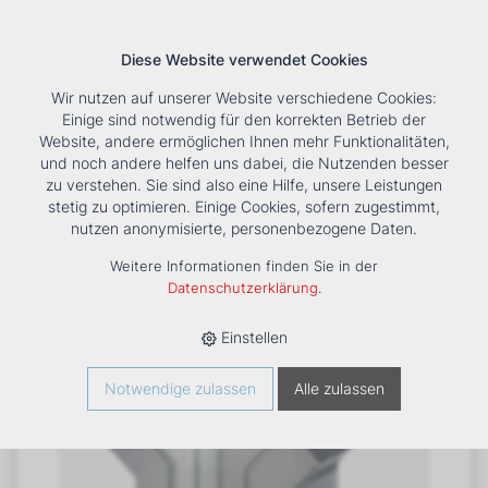
Diese Website verwendet Cookies
Wir nutzen auf unserer Website verschiedene Cookies:
Einige sind notwendig für den korrekten Betrieb der
Website, andere ermöglichen Ihnen mehr Funktionalitäten,
und noch andere helfen uns dabei, die Nutzenden besser
Suche
Tools
Unternehmen
Karriere
Kontakt
zu verstehen. Sie sind also eine Hilfe, unsere Leistungen
stetig zu optimieren. Einige Cookies, sofern zugestimmt,
HOME
›
PRODUKTE
›
LÜFTUNG
›
DIVERSES
›
nutzen anonymisierte, personenbezogene Daten.
ENTRAUCHUNGSVENTILATOR ER - RDM 56 TYP: RDM 56-
4550-4W-16, 400 C/120 MIN
Weitere Informationen finden Sie in der
Datenschutzerklärung
.
Einstellen
Notwendige zulassen
Alle zulassen