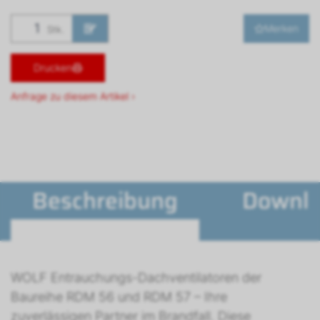
Merken
Stk.
Drucken
Anfrage zu diesem Artikel ›
Beschreibung
Downl
WOLF Entrauchungs-Dachventilatoren der
Baureihe RDM 56 und RDM 57 – Ihre
zuverlässigen Partner im Brandfall. Diese