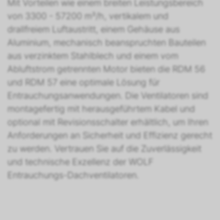
Mit Vorteilen wie einem breiten Leistungsbereich
von 3300 - 57200 m³/h, vertikalem und
drallfreiem Luftaustritt, einem Gehäuse aus
Aluminium, mechanisch beanspruchten Bauteilen
aus verzinktem Stahlblech und einem vom
Abluftstrom getrennten Motor bieten die RDM 56
und RDM 57 eine optimale Lösung für
Entrauchungsanwendungen. Die Ventilatoren sind
montagefertig mit herausgeführtem Kabel und
optional mit Revisionsschalter erhältlich, um Ihren
Anforderungen an Sicherheit und Effizienz gerecht
zu werden. Vertrauen Sie auf die Zuverlässigkeit
und technische Exzellenz der WOLF
Entrauchungs-Dachventilatoren.