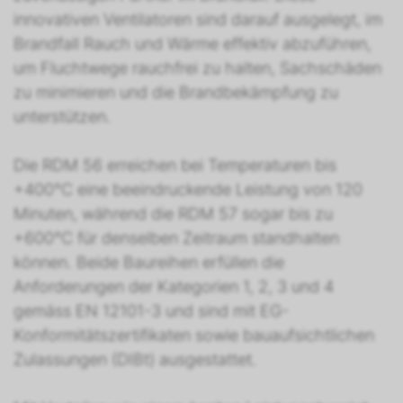
innovativen Ventilatoren sind darauf ausgelegt, im
Brandfall Rauch und Wärme effektiv abzuführen,
um Fluchtwege rauchfrei zu halten, Sachschäden
zu minimieren und die Brandbekämpfung zu
unterstützen.
Die RDM 56 erreichen bei Temperaturen bis
+400°C eine beeindruckende Leistung von 120
Minuten, während die RDM 57 sogar bis zu
+600°C für denselben Zeitraum standhalten
können. Beide Baureihen erfüllen die
Anforderungen der Kategorien 1, 2, 3 und 4
gemäss EN 12101-3 und sind mit EG-
Konformitätszertifikaten sowie bauaufsichtlichen
Zulassungen (DIBt) ausgestattet.