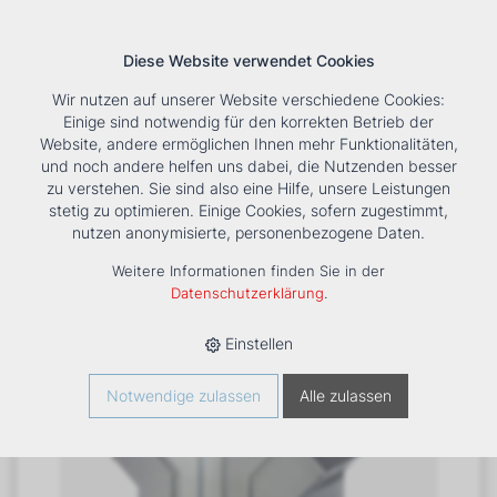
Diese Website verwendet Cookies
Wir nutzen auf unserer Website verschiedene Cookies:
Einige sind notwendig für den korrekten Betrieb der
Website, andere ermöglichen Ihnen mehr Funktionalitäten,
und noch andere helfen uns dabei, die Nutzenden besser
Suche
Tools
Unternehmen
Karriere
Kontakt
zu verstehen. Sie sind also eine Hilfe, unsere Leistungen
stetig zu optimieren. Einige Cookies, sofern zugestimmt,
HOME
›
PRODUKTE
›
LÜFTUNG
›
DIVERSES
›
nutzen anonymisierte, personenbezogene Daten.
ENTRAUCHUNGSVENTILATOR ER - RDM 56 TYP: RDM 56-
3545-4W-13, 400 C/120 MIN
Weitere Informationen finden Sie in der
Datenschutzerklärung
.
Einstellen
Notwendige zulassen
Alle zulassen