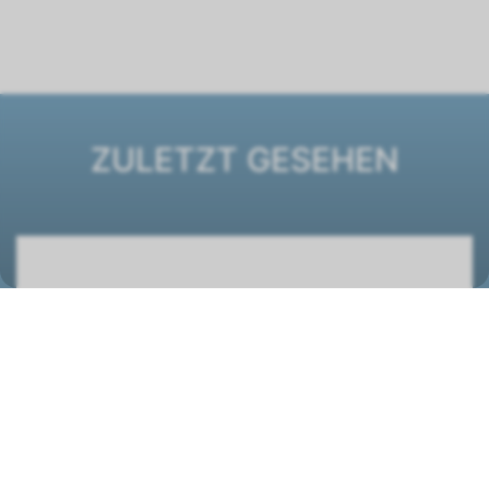
ZULETZT GESEHEN
CKL iH 3300 evo
2105003