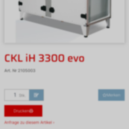
CKL iH 3300 evo
Art. Nr
2105003
Merken
Stk.
Drucken
Anfrage zu diesem Artikel ›