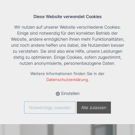
Diese Website verwendet Cookies
Wir nutzen auf unserer Website verschiedene Cookies:
Einige sind notwendig für den korrekten Betrieb der
Website, andere ermöglichen Ihnen mehr Funktionalitäten,
und noch andere helfen uns dabei, die Nutzenden besser
Suche
Tools
Unternehmen
Karriere
Kontakt
zu verstehen. Sie sind also eine Hilfe, unsere Leistungen
stetig zu optimieren. Einige Cookies, sofern zugestimmt,
HOME
›
PRODUKTE
›
LÜFTUNG
›
LÜFTUNGSGERÄTE KOMPAKT
nutzen anonymisierte, personenbezogene Daten.
›
CKL
›
CKL IH 3300 EVO
Weitere Informationen finden Sie in der
Datenschutzerklärung
.
Einstellen
Notwendige zulassen
Alle zulassen