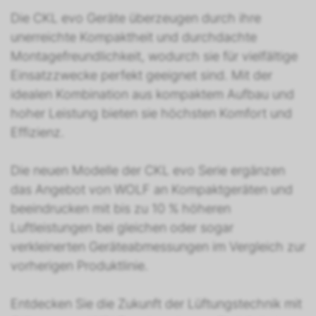
Die CKL evo Geräte überzeugen durch ihre
unerreichte Kompaktheit und durchdachte
Montagefreundlichkeit, wodurch sie für vielfältige
Einsatzzwecke perfekt geeignet sind. Mit der
idealen Kombination aus kompaktem Aufbau und
hoher Leistung bieten sie höchsten Komfort und
Effizienz.
Die neuen Modelle der CKL evo Serie ergänzen
das Angebot von WOLF an Kompaktgeräten und
beeindrucken mit bis zu 10 % höheren
Luftleistungen bei gleichen oder sogar
verkleinerten Geräteabmessungen im Vergleich zur
vorherigen Produktlinie.
Entdecken Sie die Zukunft der Lüftungstechnik mit