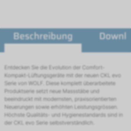
Beschreibung
Downl
Entdecken Sie die Evolution der Comfort-
Kompakt-Lüftungsgeräte mit der neuen CKL evo
Serie von WOLF. Diese komplett überarbeitete
Produktserie setzt neue Massstäbe und
beeindruckt mit modernsten, praxisorientierten
Neuerungen sowie erhöhten Leistungsgrössen.
Höchste Qualitäts- und Hygienestandards sind in
der CKL evo Serie selbstverständlich.