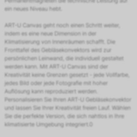
Permanentmagneten die technische Leistung auf
ein neues Niveau hebt.
ART-U Canvas geht noch einen Schritt weiter,
indem es eine neue Dimension in der
Klimatisierung von Innenräumen schafft. Die
Fronttafel des Gebläsekonvektors wird zur
persönlichen Leinwand, die individuell gestaltet
werden kann. Mit ART-U Canvas sind der
Kreativität keine Grenzen gesetzt - jede Vollfarbe,
jedes Bild oder jede Fotografie mit hoher
Auflösung kann reproduziert werden.
Personalisieren Sie Ihren ART-U Gebläsekonvektor
und lassen Sie Ihrer Kreativität freien Lauf. Wählen
Sie die perfekte Version, die sich nahtlos in Ihre
klimatisierte Umgebung integriert.0