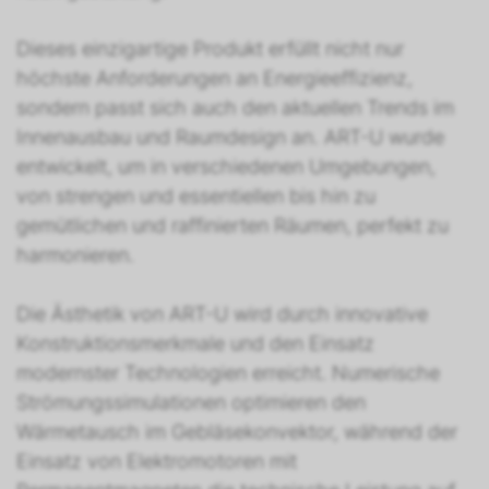
Dieses einzigartige Produkt erfüllt nicht nur
höchste Anforderungen an Energieeffizienz,
sondern passt sich auch den aktuellen Trends im
Innenausbau und Raumdesign an. ART-U wurde
entwickelt, um in verschiedenen Umgebungen,
von strengen und essentiellen bis hin zu
gemütlichen und raffinierten Räumen, perfekt zu
harmonieren.
Die Ästhetik von ART-U wird durch innovative
Konstruktionsmerkmale und den Einsatz
modernster Technologien erreicht. Numerische
Strömungssimulationen optimieren den
Wärmetausch im Gebläsekonvektor, während der
Einsatz von Elektromotoren mit