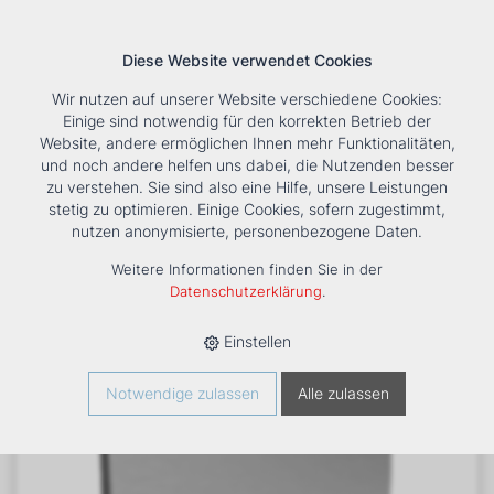
Diese Website verwendet Cookies
Wir nutzen auf unserer Website verschiedene Cookies:
Einige sind notwendig für den korrekten Betrieb der
Website, andere ermöglichen Ihnen mehr Funktionalitäten,
und noch andere helfen uns dabei, die Nutzenden besser
Suche
Tools
Unternehmen
Karriere
Kontakt
zu verstehen. Sie sind also eine Hilfe, unsere Leistungen
stetig zu optimieren. Einige Cookies, sofern zugestimmt,
HOME
›
PRODUKTE
›
KÄLTE/KLIMA
›
FANCOILS
›
ART-U 20
nutzen anonymisierte, personenbezogene Daten.
DESIGN-WANDGERÄT, WEISS
Weitere Informationen finden Sie in der
Datenschutzerklärung
.
Einstellen
Notwendige zulassen
Alle zulassen