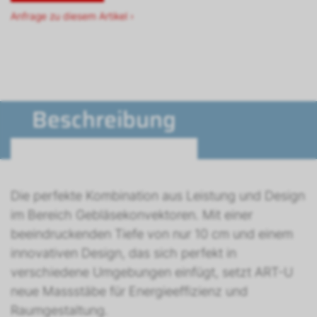
Anfrage zu diesem Artikel ›
Beschreibung
Die perfekte Kombination aus Leistung und Design
im Bereich Gebläsekonvektoren. Mit einer
beeindruckenden Tiefe von nur 10 cm und einem
innovativen Design, das sich perfekt in
verschiedene Umgebungen einfügt, setzt ART-U
neue Massstäbe für Energieeffizienz und
Raumgestaltung.