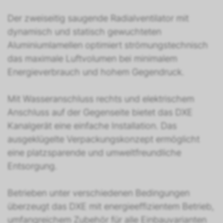
Der zweiseitig saugende Radialventilator mit
dynamisch und statisch gewuchteten
Aluminiumlamellen optimiert strömungstechnisch
das maximale Luftvolumen bei minimalem
Energieverbrauch und hohem Gegendruck.
Mit Wasseranschluss rechts und elektrischem
Anschluss auf der Gegenseite bietet das DXE
Kanalgerät eine einfache Installation. Das
ausgeklügelte Verpackungskonzept ermöglicht
eine platzsparende und umweltfreundliche
Entsorgung.
Betrieben unter verschiedenen Bedingungen
überzeugt das DXE mit energieeffizientem Betrieb,
umfangreichem Zubehör für alle Einbauvarianten