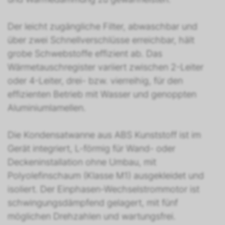
Der leicht zugängliche Filter, abwaschbar und
über zwei Schnellverschlüsse erreichbar, hält
grobe Schwebstoffe effizient ab. Das
Wärmetauschregister variiert zwischen 2-Leiter
oder 4-Leiter, drei- bzw. vierreihig, für den
effizienten Betrieb mit Wasser und genoppten
Aluminiumlamellen.
Die Kondensatwanne aus ABS Kunststoff ist im
Gerät integriert, L-förmig für Wand- oder
Deckeninstallation ohne Umbau, mit
Polyolefinschaum (Klasse M1) ausgekleidet und
isoliert. Der Einphasen-Wechselstrommotor ist
schwingungsdämpfend gelagert, mit fünf
möglichen Drehzahlen und wartungsfrei.