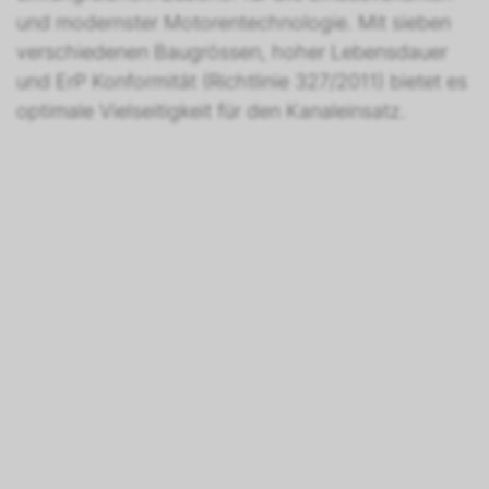
und modernster Motorentechnologie. Mit sieben
verschiedenen Baugrössen, hoher Lebensdauer
und ErP Konformität (Richtlinie 327/2011) bietet es
optimale Vielseitigkeit für den Kanaleinsatz.