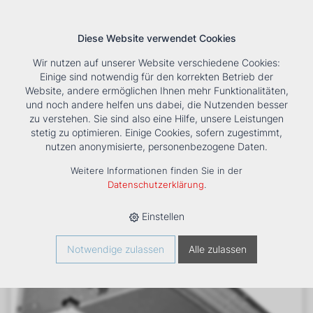
Diese Website verwendet Cookies
Wir nutzen auf unserer Website verschiedene Cookies:
Einige sind notwendig für den korrekten Betrieb der
Website, andere ermöglichen Ihnen mehr Funktionalitäten,
und noch andere helfen uns dabei, die Nutzenden besser
Suche
Tools
Unternehmen
Karriere
Kontakt
zu verstehen. Sie sind also eine Hilfe, unsere Leistungen
stetig zu optimieren. Einige Cookies, sofern zugestimmt,
HOME
›
PRODUKTE
›
KÄLTE/KLIMA
›
FANCOILS
›
DXE 23
nutzen anonymisierte, personenbezogene Daten.
KANALGERÄT
Weitere Informationen finden Sie in der
Datenschutzerklärung
.
Einstellen
Notwendige zulassen
Alle zulassen