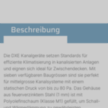
Beschreibung
Die DXE Kanalgeräte setzen Standards für
effiziente Klimatisierung in kanalisierten Anlagen
und eignen sich ideal für Zwischendecken. Mit
sieben verfügbaren Baugrössen sind sie perfekt
für mittelgrosse Kanalsysteme mit einem
statischen Druck von bis zu 80 Pa. Das Gehäuse
aus feuerverzinktem Stahl (1 mm) ist mit
Polyolefinschaum (Klasse M1) gefüllt, um Schall-
und Wärmedämmung zu gewährleisten.