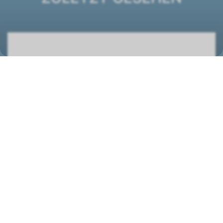
DXE ECM 74 Kanalgerät
1441008
STANDORT
Wolf (Schweiz) AG