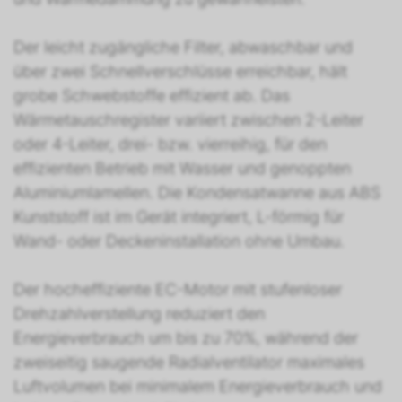
Der leicht zugängliche Filter, abwaschbar und
über zwei Schnellverschlüsse erreichbar, hält
grobe Schwebstoffe effizient ab. Das
Wärmetauschregister variiert zwischen 2-Leiter
oder 4-Leiter, drei- bzw. vierreihig, für den
effizienten Betrieb mit Wasser und genoppten
Aluminiumlamellen. Die Kondensatwanne aus ABS
Kunststoff ist im Gerät integriert, L-förmig für
Wand- oder Deckeninstallation ohne Umbau.
Der hocheffiziente EC-Motor mit stufenloser
Drehzahlverstellung reduziert den
Energieverbrauch um bis zu 70%, während der
zweiseitig saugende Radialventilator maximales
Luftvolumen bei minimalem Energieverbrauch und