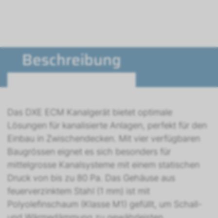
Beschreibung
Das DXE ECM Kanalgerät bietet optimale
Lösungen für kanalisierte Anlagen, perfekt für den
Einbau in Zwischendecken. Mit vier verfügbaren
Baugrössen eignet es sich besonders für
mittelgrosse Kanalsysteme mit einem statischen
Druck von bis zu 80 Pa. Das Gehäuse aus
feuerverzinktem Stahl (1 mm) ist mit
Polyolefinschaum (Klasse M1) gefüllt, um Schall-
und Wärmedämmung zu gewährleisten.