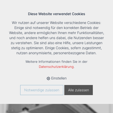
Diese Website verwendet Cookies
Wir nutzen auf unserer Website verschiedene Cookies:
Einige sind notwendig für den korrekten Betrieb der
Website, andere ermöglichen Ihnen mehr Funktionalitäten,
und noch andere helfen uns dabei, die Nutzenden besser
Suche
Tools
Unternehmen
Karriere
Kontakt
zu verstehen. Sie sind also eine Hilfe, unsere Leistungen
stetig zu optimieren. Einige Cookies, sofern zugestimmt,
HOME
›
PRODUKTE
›
KÄLTE/KLIMA
›
FANCOILS
›
DXE ECM 74
nutzen anonymisierte, personenbezogene Daten.
KANALGERÄT
Weitere Informationen finden Sie in der
Datenschutzerklärung
.
Einstellen
Notwendige zulassen
Alle zulassen