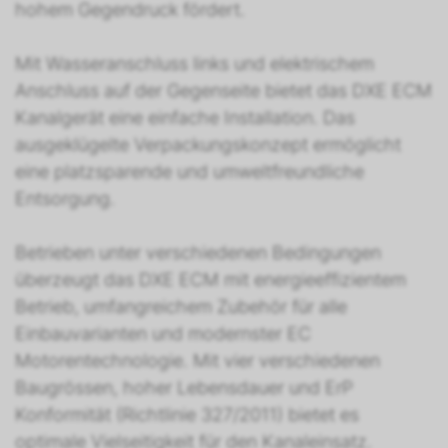
hohem Gegendruck fördert.
Mit Wasseranschluss links und elektrischem
Anschluss auf der Gegenseite bietet das DXE ECM
Kanalgerät eine einfache Installation. Das
ausgeklügelte Verpackungskonzept ermöglicht
eine platzsparende und umweltfreundliche
Entsorgung.
Betrieben unter verschiedenen Bedingungen
überzeugt das DXE ECM mit energieeffizientem
Betrieb, umfangreichem Zubehör für alle
Einbauvarianten und modernster EC
Motorentechnologie. Mit vier verschiedenen
Baugrössen, hoher Lebensdauer und ErP
Konformität (Richtlinie 327/2011) bietet es
optimale Vielseitigkeit für den Kanaleinsatz.