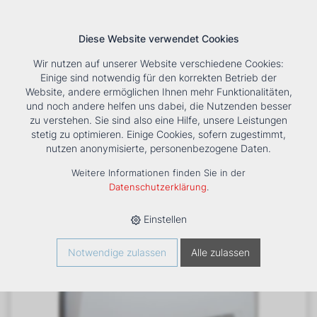
Diese Website verwendet Cookies
Wir nutzen auf unserer Website verschiedene Cookies:
Einige sind notwendig für den korrekten Betrieb der
Website, andere ermöglichen Ihnen mehr Funktionalitäten,
und noch andere helfen uns dabei, die Nutzenden besser
Suche
Tools
Unternehmen
Karriere
Kontakt
zu verstehen. Sie sind also eine Hilfe, unsere Leistungen
stetig zu optimieren. Einige Cookies, sofern zugestimmt,
HOME
›
PRODUKTE
›
KÄLTE/KLIMA
›
FANCOILS
›
DXD ECM
nutzen anonymisierte, personenbezogene Daten.
73+1 TRUHENGERÄT
Weitere Informationen finden Sie in der
Datenschutzerklärung
.
Einstellen
Notwendige zulassen
Alle zulassen