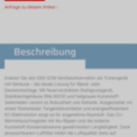
Anfrage zu diesem Artikel ›
Beschreibung
Erleben Sie den DXD ECM Ventilatorkonvektor als Truhengerät
mit Gehäuse – die ideale Lösung für Wand- oder
Deckenmontage. Mit feuerverzinktem Stahlgrundgerät,
Stahlblechgehäuse (RAL9003) und hellgrauen Kunststoff-
Seitenteilen vereint es Robustheit und Ästhetik. Ausgestattet mit
einem flüsterleisen Tangentialventilator und energieeffizientem
EC-Elektromotor sorgt es für angenehme Raumluft. Das CU-
Wärmetauschregister mit Alu-Rippen und die isolierte
Kunststoff-Kondensatwanne gewährleisten Langlebigkeit. Dank
abwaschbarem Luftfilter bleibt die Luftqualität stets auf