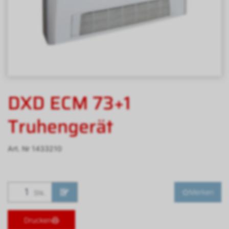
DXD ECM 73+1
Truhengerät
Art. Nr
1433210
Merken
Stk.
Drucken