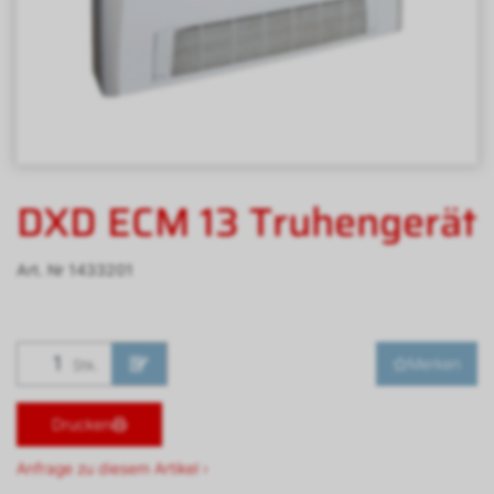
DXD ECM 13 Truhengerät
Art. Nr
1433201
Merken
Stk.
Drucken
Anfrage zu diesem Artikel ›