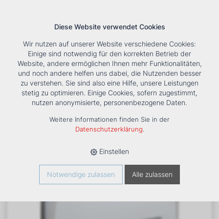
Diese Website verwendet Cookies
Wir nutzen auf unserer Website verschiedene Cookies:
Einige sind notwendig für den korrekten Betrieb der
Website, andere ermöglichen Ihnen mehr Funktionalitäten,
und noch andere helfen uns dabei, die Nutzenden besser
Suche
Tools
Unternehmen
Karriere
Kontakt
zu verstehen. Sie sind also eine Hilfe, unsere Leistungen
stetig zu optimieren. Einige Cookies, sofern zugestimmt,
HOME
›
PRODUKTE
›
KÄLTE/KLIMA
›
FANCOILS
›
DXD ECM 13
nutzen anonymisierte, personenbezogene Daten.
TRUHENGERÄT
Weitere Informationen finden Sie in der
Datenschutzerklärung
.
Einstellen
Notwendige zulassen
Alle zulassen