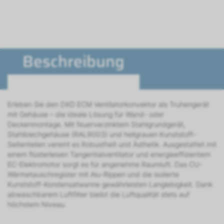
Beschreibung
Erleben Sie den DXD ECM Ventilatorkonvektor als Truhengerät
mit Gehäuse – die ideale Lösung für Wand- oder
Deckenmontage. Mit feuerverzinktem Stahlgrundgerät,
Stahlblechgehäuse (RAL9003) und hellgrauen Kunststoff-
Seitenteilen vereint es Robustheit und Ästhetik. Ausgestattet mit
einem flüsterleisen Tangentialventilator und energieeffizientem
EC-Elektromotor sorgt es für angenehme Raumluft. Das CU-
Wärmetauschregister mit Alu-Rippen und die isolierte
Kunststoff-Kondensatwanne gewährleisten Langlebigkeit. Dank
abwaschbarem Luftfilter bleibt die Luftqualität stets auf
höchstem Niveau.