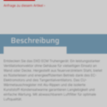
Anfrage zu diesem Artikel ›
Beschreibung
Entdecken Sie das DXD ECM Truhengerät: Ein leistungsstarker
Ventilatorkonvektor ohne Gehäuse für vielseitigen Einsatz an
Wand oder Decke. Hergestellt aus feuerverzinktem Stahl, bietet
es flüsterleisen und energieeffizienten Betrieb dank des EC-
Elektromotors und des Tangentialventilators. Das CU-
Wärmetauschregister mit Alu-Rippen und die isolierte
Kunststoff-Kondensatwanne garantieren Langlebigkeit und
einfache Wartung. Mit abwaschbarem Luftfilter für optimale
Luftqualität.