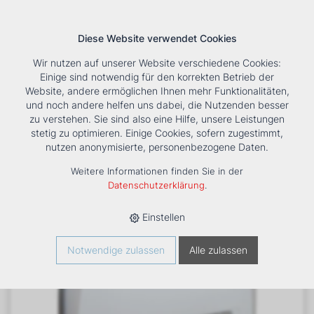
Diese Website verwendet Cookies
Wir nutzen auf unserer Website verschiedene Cookies:
Einige sind notwendig für den korrekten Betrieb der
Website, andere ermöglichen Ihnen mehr Funktionalitäten,
und noch andere helfen uns dabei, die Nutzenden besser
Suche
Tools
Unternehmen
Karriere
Kontakt
zu verstehen. Sie sind also eine Hilfe, unsere Leistungen
stetig zu optimieren. Einige Cookies, sofern zugestimmt,
HOME
›
PRODUKTE
›
KÄLTE/KLIMA
›
FANCOILS
›
DXD ECM 23
nutzen anonymisierte, personenbezogene Daten.
TRUHENGERÄT
Weitere Informationen finden Sie in der
Datenschutzerklärung
.
Einstellen
Notwendige zulassen
Alle zulassen