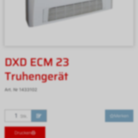
DXD ECM 23
Truhengerät
Art. Nr
1433102
Merken
Stk.
Drucken