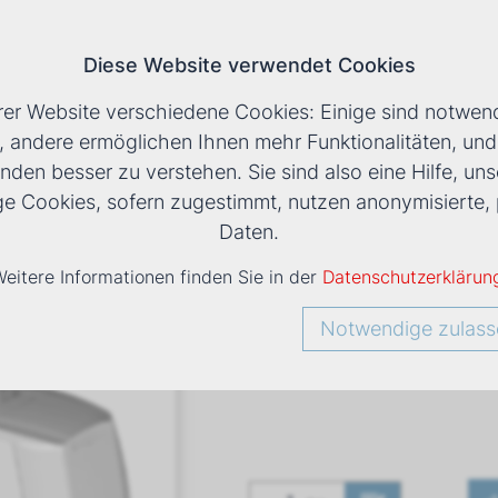
Diese Website verwendet Cookies
T
rer Website verschiedene Cookies: Einige sind notwend
, andere ermöglichen Ihnen mehr Funktionalitäten, un
nden besser zu verstehen. Sie sind also eine Hilfe, uns
LS
›
DXC 63+2 TRUHENGERÄT
ige Cookies, sofern zugestimmt, nutzen anonymisiert
Daten.
eitere Informationen finden Sie in der
Datenschutzerklärun
DXC 63+2
Notwendige zulass
Art. Nr
1432342