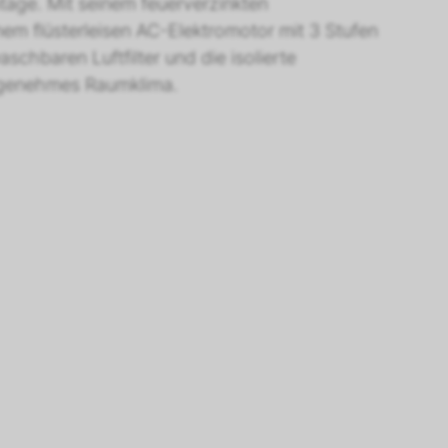
age. Mit seinem feuerverzinkten
em flüsterleisen AC-Elektromotor mit 3 Stufen
chbaren Luftfilter und die isolierte
angenehmes Raumklima.