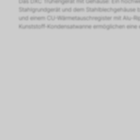
Das DXC Truhengerät mit Gehäuse: Ein hochwer
Stahlgrundgerät und dem Stahlblechgehäuse biet
und einem CU-Wärmetauschregister mit Alu-Rippe
Kunststoff-Kondensatwanne ermöglichen eine e