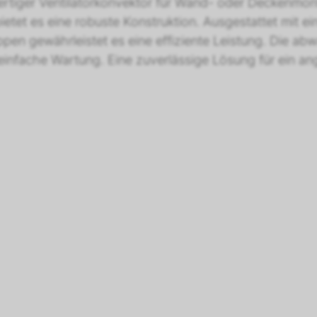
tiger Ventilatorkonvektor für Wand- oder Deckenmont
et es eine robuste Konstruktion. Ausgestattet mit ein
n gewährleistet es eine effiziente Leistung. Die abwas
infache Wartung. Eine zuverlässige Lösung für ein 