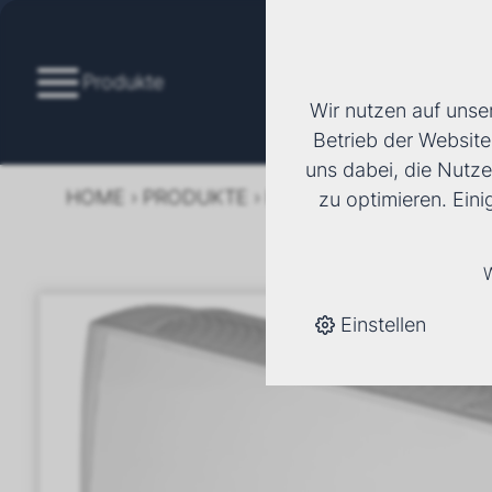
Produkte
Wir nutzen auf unse
Betrieb der Website
uns dabei, die Nutze
HOME
›
PRODUKTE
›
KÄLTE/KLIMA
›
FANCOI
zu optimieren. Ein
W
Einstellen