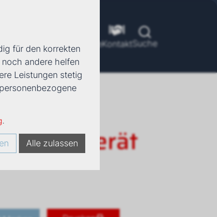
Suche
ools
Unternehmen
Karriere
Kontakt
ig für den korrekten
d noch andere helfen
ere Leistungen stetig
e, personenbezogene
g
.
 Truhengerät
en
Alle zulassen