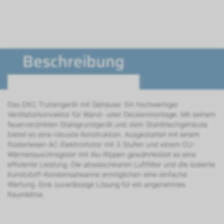
Beschreibung
Das DXC Truhengerät mit Gehäuse: Ein hochwertiger
Ventilatorkonvektor für Wand- oder Deckenmontage. Mit seinem
feuerverzinkten Stahlgrundgerät und dem Stahlblechgehäuse
bietet es eine robuste Konstruktion. Ausgestattet mit einem
flüsterleisen AC-Elektromotor mit 3 Stufen und einem CU-
Wärmetauschregister mit Alu-Rippen gewährleistet es eine
effiziente Leistung. Die abwaschbaren Luftfilter und die isolierte
Kunststoff-Kondensatwanne ermöglichen eine einfache
Wartung. Eine zuverlässige Lösung für ein angenehmes
Raumklima.