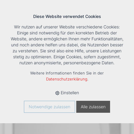
Diese Website verwendet Cookies
Wir nutzen auf unserer Website verschiedene Cookies:
Einige sind notwendig für den korrekten Betrieb der
Website, andere ermöglichen Ihnen mehr Funktionalitäten,
und noch andere helfen uns dabei, die Nutzenden besser
Suche
Tools
Unternehmen
Karriere
Kontakt
zu verstehen. Sie sind also eine Hilfe, unsere Leistungen
stetig zu optimieren. Einige Cookies, sofern zugestimmt,
HOME
›
PRODUKTE
›
KÄLTE/KLIMA
›
FANCOILS
›
DXC 94+1
nutzen anonymisierte, personenbezogene Daten.
TRUHENGERÄT
Weitere Informationen finden Sie in der
Datenschutzerklärung
.
Einstellen
Notwendige zulassen
Alle zulassen