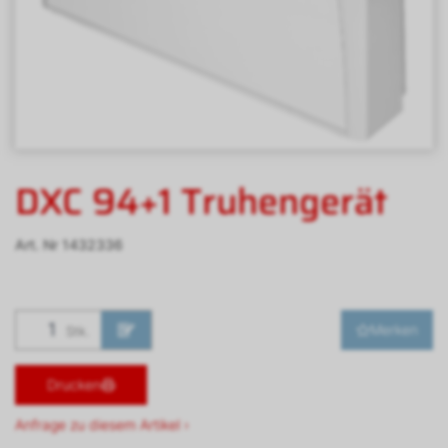
DXC 94+1 Truhengerät
Art. Nr
1432336
Merken
Stk.
Drucken
Anfrage zu diesem Artikel ›