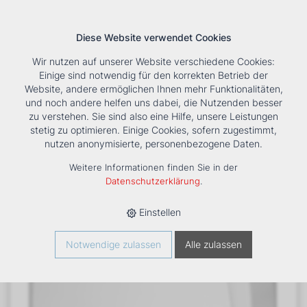
Diese Website verwendet Cookies
Wir nutzen auf unserer Website verschiedene Cookies:
Einige sind notwendig für den korrekten Betrieb der
Website, andere ermöglichen Ihnen mehr Funktionalitäten,
und noch andere helfen uns dabei, die Nutzenden besser
Suche
Tools
Unternehmen
Karriere
Kontakt
zu verstehen. Sie sind also eine Hilfe, unsere Leistungen
stetig zu optimieren. Einige Cookies, sofern zugestimmt,
HOME
›
PRODUKTE
›
KÄLTE/KLIMA
›
FANCOILS
›
DXC 53+1
nutzen anonymisierte, personenbezogene Daten.
TRUHENGERÄT
Weitere Informationen finden Sie in der
Datenschutzerklärung
.
Einstellen
Notwendige zulassen
Alle zulassen