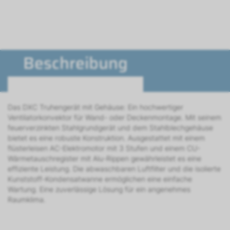
Beschreibung
Das DXC Truhengerät mit Gehäuse: Ein hochwertiger
Ventilatorkonvektor für Wand- oder Deckenmontage. Mit seinem
feuerverzinkten Stahlgrundgerät und dem Stahlblechgehäuse
bietet es eine robuste Konstruktion. Ausgestattet mit einem
flüsterleisen AC-Elektromotor mit 3 Stufen und einem CU-
Wärmetauschregister mit Alu-Rippen gewährleistet es eine
effiziente Leistung. Die abwaschbaren Luftfilter und die isolierte
Kunststoff-Kondensatwanne ermöglichen eine einfache
Wartung. Eine zuverlässige Lösung für ein angenehmes
Raumklima.