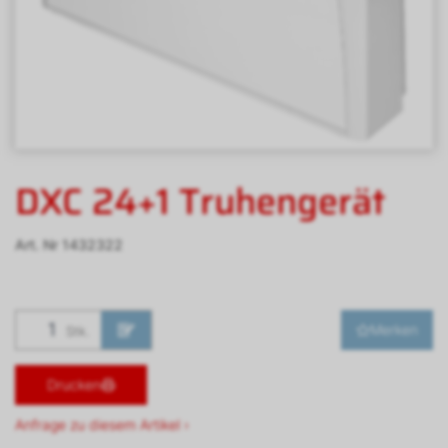
DXC 24+1 Truhengerät
Art. Nr
1432322
Merken
Stk.
Drucken
Anfrage zu diesem Artikel ›