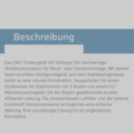
Beschreibung
Das DXC Truhengerät mit Gehäuse: Ein hochwertiger
Ventilatorkonvektor für Wand- oder Deckenmontage. Mit seinem
feuerverzinkten Stahlgrundgerät und dem Stahlblechgehäuse
bietet es eine robuste Konstruktion. Ausgestattet mit einem
flüsterleisen AC-Elektromotor mit 3 Stufen und einem CU-
Wärmetauschregister mit Alu-Rippen gewährleistet es eine
effiziente Leistung. Die abwaschbaren Luftfilter und die isolierte
Kunststoff-Kondensatwanne ermöglichen eine einfache
Wartung. Eine zuverlässige Lösung für ein angenehmes
Raumklima.