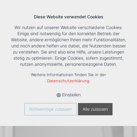
Diese Website verwendet Cookies
Wir nutzen auf unserer Website verschiedene Cookies:
Einige sind notwendig für den korrekten Betrieb der
Website, andere ermöglichen Ihnen mehr Funktionalitäten,
und noch andere helfen uns dabei, die Nutzenden besser
Suche
Tools
Unternehmen
Karriere
Kontakt
zu verstehen. Sie sind also eine Hilfe, unsere Leistungen
stetig zu optimieren. Einige Cookies, sofern zugestimmt,
HOME
›
PRODUKTE
›
KÄLTE/KLIMA
›
FANCOILS
›
DXC 24+1
nutzen anonymisierte, personenbezogene Daten.
TRUHENGERÄT
Weitere Informationen finden Sie in der
Datenschutzerklärung
.
Einstellen
Notwendige zulassen
Alle zulassen