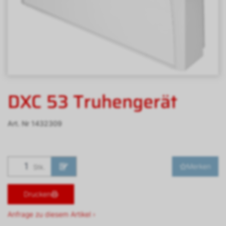
DXC 53 Truhengerät
Art. Nr
1432309
Merken
Stk.
Drucken
Anfrage zu diesem Artikel ›