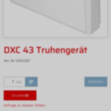
DXC 43 Truhengerät
Art. Nr
1432307
Merken
Stk.
Drucken
Anfrage zu diesem Artikel ›