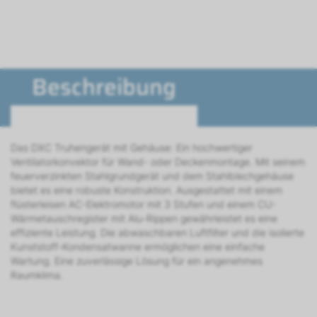
Beschreibung
Das DXC Truhengerät mit Gehäuse: Ein hochwertiger
Ventilatorkonvektor für Wand- oder Deckenmontage. Mit seinem
feuerverzinkten Stahlgrundgerät und dem Stahlblechgehäuse
bietet es eine robuste Konstruktion. Ausgestattet mit einem
flüsterleisen AC-Elektromotor mit 3 Stufen und einem CU-
Wärmetauschregister mit Alu-Rippen gewährleistet es eine
effiziente Leistung. Die abwaschbaren Luftfilter und die isolierte
Kunststoff-Kondensatwanne ermöglichen eine einfache
Wartung. Eine zuverlässige Lösung für ein angenehmes
Raumklima.