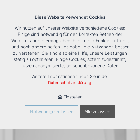
Diese Website verwendet Cookies
Wir nutzen auf unserer Website verschiedene Cookies:
Einige sind notwendig für den korrekten Betrieb der
Website, andere ermöglichen Ihnen mehr Funktionalitäten,
und noch andere helfen uns dabei, die Nutzenden besser
Suche
Tools
Unternehmen
Karriere
Kontakt
zu verstehen. Sie sind also eine Hilfe, unsere Leistungen
stetig zu optimieren. Einige Cookies, sofern zugestimmt,
HOME
›
PRODUKTE
›
KÄLTE/KLIMA
›
FANCOILS
›
DXC 43
nutzen anonymisierte, personenbezogene Daten.
TRUHENGERÄT
Weitere Informationen finden Sie in der
Datenschutzerklärung
.
Einstellen
Notwendige zulassen
Alle zulassen