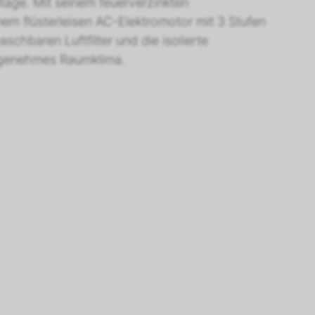
age. Mit seinem feuerverzinkten
em flüsterleisen AC-Elektromotor mit 3 Stufen
chbaren Luftfilter und die isolierte
angenehmes Raumklima.