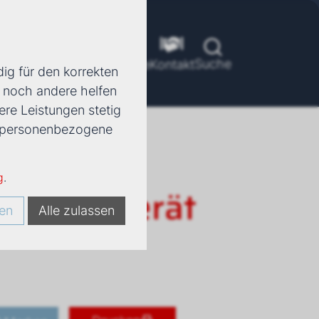
Suche
ools
Unternehmen
Karriere
Kontakt
ig für den korrekten
d noch andere helfen
ere Leistungen stetig
e, personenbezogene
g
.
 Truhengerät
en
Alle zulassen