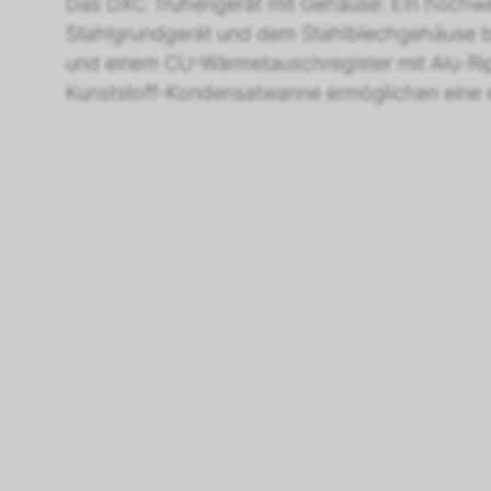
Das DXC Truhengerät mit Gehäuse: Ein hochwer
Stahlgrundgerät und dem Stahlblechgehäuse biet
und einem CU-Wärmetauschregister mit Alu-Rippe
Kunststoff-Kondensatwanne ermöglichen eine e