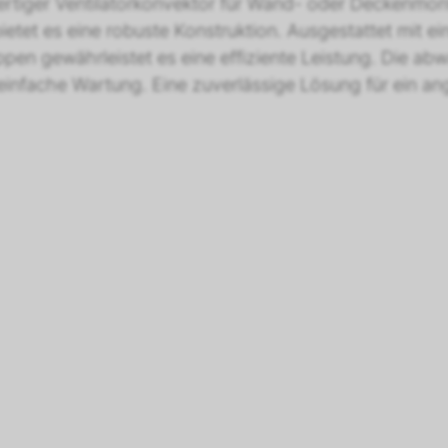
tiger Ventilatorkonvektor für Wand- oder Deckenmont
et es eine robuste Konstruktion. Ausgestattet mit ein
n gewährleistet es eine effiziente Leistung. Die abwas
infache Wartung. Eine zuverlässige Lösung für ein 