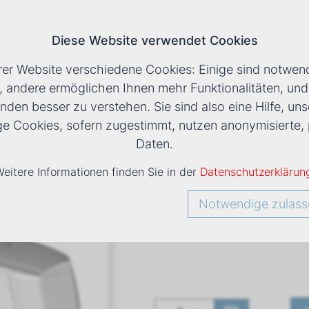
Diese Website verwendet Cookies
T
rer Website verschiedene Cookies: Einige sind notwend
, andere ermöglichen Ihnen mehr Funktionalitäten, un
nden besser zu verstehen. Sie sind also eine Hilfe, uns
LS
›
DXC 94+1 TRUHENGERÄT
ige Cookies, sofern zugestimmt, nutzen anonymisiert
Daten.
eitere Informationen finden Sie in der
Datenschutzerklärun
DXC 94+1
Notwendige zulass
Art. Nr
1432236