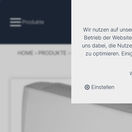
Produkte
Wir nutzen auf unse
Betrieb der Website
uns dabei, die Nutze
HOME
›
PRODUKTE
›
KÄLTE/KLIMA
›
FANCOI
zu optimieren. Ein
W
Einstellen