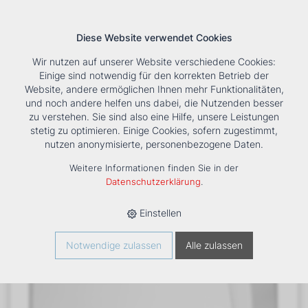
Diese Website verwendet Cookies
Wir nutzen auf unserer Website verschiedene Cookies:
Einige sind notwendig für den korrekten Betrieb der
Website, andere ermöglichen Ihnen mehr Funktionalitäten,
und noch andere helfen uns dabei, die Nutzenden besser
Suche
Tools
Unternehmen
Karriere
Kontakt
zu verstehen. Sie sind also eine Hilfe, unsere Leistungen
stetig zu optimieren. Einige Cookies, sofern zugestimmt,
HOME
›
PRODUKTE
›
KÄLTE/KLIMA
›
FANCOILS
›
DXC 83
nutzen anonymisierte, personenbezogene Daten.
TRUHENGERÄT
Weitere Informationen finden Sie in der
Datenschutzerklärung
.
Einstellen
Notwendige zulassen
Alle zulassen