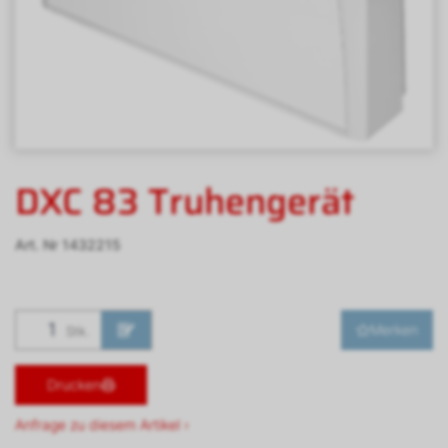
DXC 83 Truhengerät
Art. Nr
1432215
Merken
Stk.
Drucken
Anfrage zu diesem Artikel ›