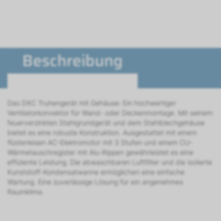
Beschreibung
Das DXC Truhengerät mit Gehäuse: Ein hochwertiger
Ventilatorkonvektor für Wand- oder Deckenmontage. Mit seinem
feuerverzinkten Stahlgrundgerät und dem Stahlblechgehäuse
bietet es eine robuste Konstruktion. Ausgestattet mit einem
flüsterleisen AC-Elektromotor mit 3 Stufen und einem CU-
Wärmetauschregister mit Alu-Rippen gewährleistet es eine
effiziente Leistung. Die abwaschbaren Luftfilter und die isolierte
Kunststoff-Kondensatwanne ermöglichen eine einfache
Wartung. Eine zuverlässige Lösung für ein angenehmes
Raumklima.