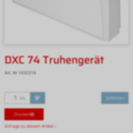
DXC 74 Truhengerät
Art. Nr
1432214
Merken
Stk.
Drucken
Anfrage zu diesem Artikel ›