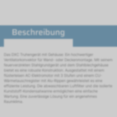
Beschreibung
Das DXC Truhengerät mit Gehäuse: Ein hochwertiger
Ventilatorkonvektor für Wand- oder Deckenmontage. Mit seinem
feuerverzinkten Stahlgrundgerät und dem Stahlblechgehäuse
bietet es eine robuste Konstruktion. Ausgestattet mit einem
flüsterleisen AC-Elektromotor mit 3 Stufen und einem CU-
Wärmetauschregister mit Alu-Rippen gewährleistet es eine
effiziente Leistung. Die abwaschbaren Luftfilter und die isolierte
Kunststoff-Kondensatwanne ermöglichen eine einfache
Wartung. Eine zuverlässige Lösung für ein angenehmes
Raumklima.