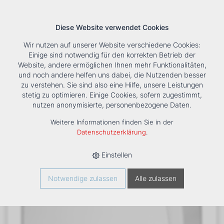
Diese Website verwendet Cookies
Wir nutzen auf unserer Website verschiedene Cookies:
Einige sind notwendig für den korrekten Betrieb der
Website, andere ermöglichen Ihnen mehr Funktionalitäten,
und noch andere helfen uns dabei, die Nutzenden besser
Suche
Tools
Unternehmen
Karriere
Kontakt
zu verstehen. Sie sind also eine Hilfe, unsere Leistungen
stetig zu optimieren. Einige Cookies, sofern zugestimmt,
HOME
›
PRODUKTE
›
KÄLTE/KLIMA
›
FANCOILS
›
DXC 74
nutzen anonymisierte, personenbezogene Daten.
TRUHENGERÄT
Weitere Informationen finden Sie in der
Datenschutzerklärung
.
Einstellen
Notwendige zulassen
Alle zulassen