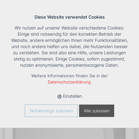
Diese Website verwendet Cookies
Wir nutzen auf unserer Website verschiedene Cookies:
Einige sind notwendig für den korrekten Betrieb der
Website, andere ermöglichen Ihnen mehr Funktionalitäten,
und noch andere helfen uns dabei, die Nutzenden besser
Suche
Tools
Unternehmen
Karriere
Kontakt
zu verstehen. Sie sind also eine Hilfe, unsere Leistungen
stetig zu optimieren. Einige Cookies, sofern zugestimmt,
HOME
›
PRODUKTE
›
KÄLTE/KLIMA
›
FANCOILS
›
DXC 43+1
nutzen anonymisierte, personenbezogene Daten.
TRUHENGERÄT
Weitere Informationen finden Sie in der
Datenschutzerklärung
.
Einstellen
Notwendige zulassen
Alle zulassen