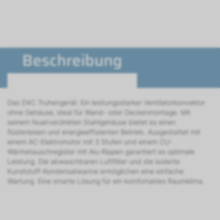
Beschreibung
Das DXC Truhengerät: Ein leistungsstarker Ventilatorkonvektor
ohne Gehäuse, ideal für Wand- oder Deckenmontage. Mit
seinem feuerverzinkten Stahlgehäuse bietet es einen
flüsterleisen und energieeffizienten Betrieb. Ausgestattet mit
einem AC-Elektromotor mit 3 Stufen und einem CU-
Wärmetauschregister mit Alu-Rippen garantiert es optimale
Leistung. Die abwaschbaren Luftfilter und die isolierte
Kunststoff-Kondensatwanne ermöglichen eine einfache
Wartung. Eine smarte Lösung für ein komfortables Raumklima.