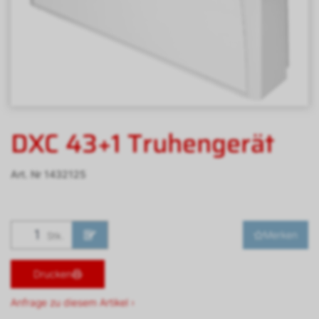
DXC 43+1 Truhengerät
Art. Nr
1432125
Merken
Stk.
Drucken
Anfrage zu diesem Artikel ›