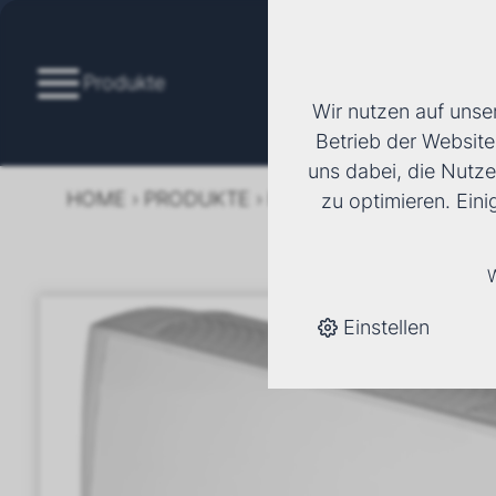
Produkte
Wir nutzen auf unse
Betrieb der Website
uns dabei, die Nutze
HOME
›
PRODUKTE
›
KÄLTE/KLIMA
›
FANCOI
zu optimieren. Ein
W
Einstellen