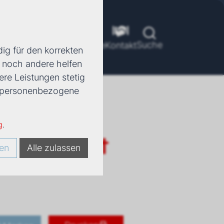
Suche
ools
Unternehmen
Karriere
Kontakt
ig für den korrekten
d noch andere helfen
ere Leistungen stetig
e, personenbezogene
g
.
uhengerät
en
Alle zulassen