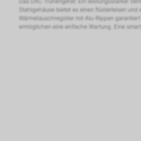
Das DXC Truhengerät: Ein leistungsstarker Ven
Stahlgehäuse bietet es einen flüsterleisen und
Wärmetauschregister mit Alu-Rippen garantiert 
ermöglichen eine einfache Wartung. Eine smar