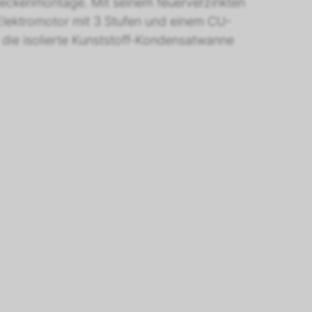
Deckenmontage. Mit seinem feuerverzinkten
-Elektromotor mit 3 Stufen und einem CU-
 die isolierte Kunststoff-Kondensatwanne