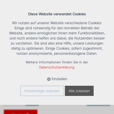
Diese Website verwendet Cookies
Wir nutzen auf unserer Website verschiedene Cookies:
Einige sind notwendig für den korrekten Betrieb der
Website, andere ermöglichen Ihnen mehr Funktionalitäten,
und noch andere helfen uns dabei, die Nutzenden besser
Suche
Tools
Unternehmen
Karriere
Kontakt
zu verstehen. Sie sind also eine Hilfe, unsere Leistungen
stetig zu optimieren. Einige Cookies, sofern zugestimmt,
HOME
›
PRODUKTE
›
KÄLTE/KLIMA
›
FANCOILS
›
DXC ECM 73
nutzen anonymisierte, personenbezogene Daten.
TRUHENGERÄT
Weitere Informationen finden Sie in der
DXC ECM 73 Truhengerät
Datenschutzerklärung
.
Einstellen
Art. Nr
1431307
Notwendige zulassen
Alle zulassen
Merken
Stk.