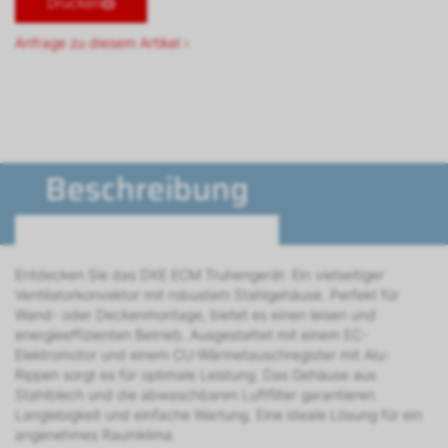
Drucken
Anfrage zu diesem Artikel ›
Beschreibung
Entdecken Sie das DXE ECM Truhengerät: Ein vielseitiger
Ventilatorkonvektor mit robustem Stahlgehäuse. Perfekt für
Wand- oder Deckenmontage, bietet es einen leisen und
energieeffizienten Betrieb. Ausgestattet mit einem EC-
Elektromotor und einem CU-Wärmetauschregister mit Alu-
Rippen sorgt es für optimale Leistung. Das Gehäuse aus
Stahlblech und die abwaschbaren Luftfilter garantieren
Langlebigkeit und einfache Wartung. Eine ideale Lösung für ein
angenehmes Raumklima.