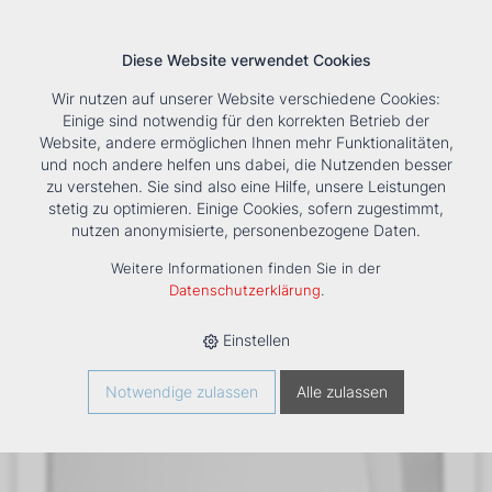
Diese Website verwendet Cookies
Wir nutzen auf unserer Website verschiedene Cookies:
Einige sind notwendig für den korrekten Betrieb der
Website, andere ermöglichen Ihnen mehr Funktionalitäten,
und noch andere helfen uns dabei, die Nutzenden besser
Suche
Tools
Unternehmen
Karriere
Kontakt
zu verstehen. Sie sind also eine Hilfe, unsere Leistungen
stetig zu optimieren. Einige Cookies, sofern zugestimmt,
HOME
›
PRODUKTE
›
KÄLTE/KLIMA
›
FANCOILS
›
DXC ECM
nutzen anonymisierte, personenbezogene Daten.
64+1 TRUHENGERÄT
Weitere Informationen finden Sie in der
Datenschutzerklärung
.
Einstellen
Notwendige zulassen
Alle zulassen