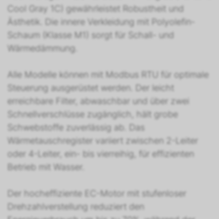
Cool Gray 1C) gewährleistet Robustheit und
Ästhetik. Die innere Verkleidung mit Polyolefin-
Schaum (Klasse M1) sorgt für Schall- und
Wärmedämmung.
Alle Modelle können mit Modbus RTU für optimale
Steuerung ausgerüstet werden. Der leicht
erreichbare Filter, abwaschbar und über zwei
Schnellverschlüsse zugänglich, hält grobe
Schwebstoffe zuverlässig ab. Das
Wärmetauschregister variiert zwischen 2-Leiter
oder 4-Leiter, ein- bis vierreihig, für effizienten
Betrieb mit Wasser.
Der hocheffiziente EC-Motor mit stufenloser
Drehzahlverstellung reduziert den