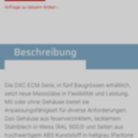
Anfrage zu diesem Artikel ›
Beschreibung
Die DXC ECM Serie, in fünf Baugrössen erhältlich,
setzt neue Massstäbe in Flexibilität und Leistung.
Mit oder ohne Gehäuse bietet sie
Anpassungsfähigkeit für diverse Anforderungen.
Das Gehäuse aus feuerverzinktem, lackiertem
Stahlblech in Weiss (RAL 9003) und Seiten aus
hochwertigem ABS Kunststoff in hellgrau (Pantone