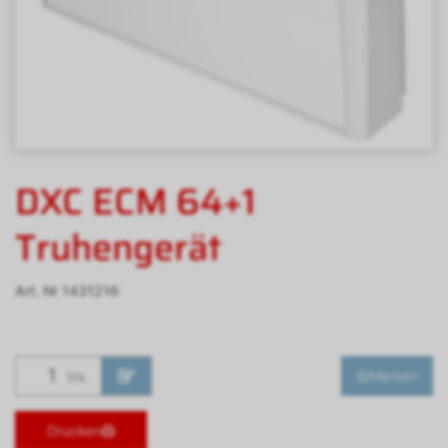
DXC ECM 64+1
Truhengerät
Art. Nr
1431216
Merken
Stk.
Drucken