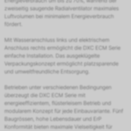
Energieverbrauch um bis zu 70%, während der
zweiseitig saugende Radialventilator maximales
Luftvolumen bei minimalem Energieverbrauch
fördert.
Mit Wasseranschluss links und elektrischem
Anschluss rechts ermöglicht die DXC ECM Serie
einfache Installation. Das ausgeklügelte
Verpackungskonzept ermöglicht platzsparende
und umweltfreundliche Entsorgung.
Betrieben unter verschiedenen Bedingungen
überzeugt die DXC ECM Serie mit
energieeffizientem, flüsterleisem Betrieb und
modularem Konzept für jede Einbauvariante. Fünf
Baugrössen, hohe Lebensdauer und ErP
Konformität bieten maximale Vielseitigkeit für