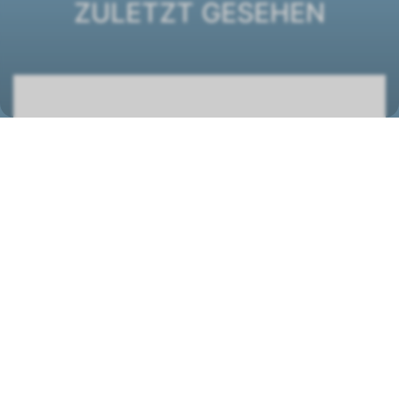
ZULETZT GESEHEN
DXC ECM 64+1 Truhengerät
1431216
STANDORT