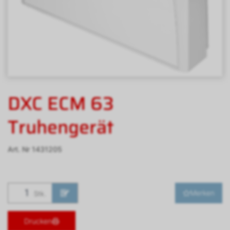
DXC ECM 63
Truhengerät
Art. Nr
1431205
Merken
Stk.
Drucken