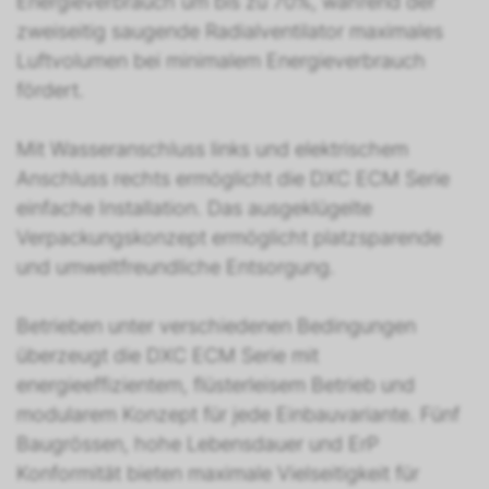
Energieverbrauch um bis zu 70%, während der
zweiseitig saugende Radialventilator maximales
Luftvolumen bei minimalem Energieverbrauch
fördert.
Mit Wasseranschluss links und elektrischem
Anschluss rechts ermöglicht die DXC ECM Serie
einfache Installation. Das ausgeklügelte
Verpackungskonzept ermöglicht platzsparende
und umweltfreundliche Entsorgung.
Betrieben unter verschiedenen Bedingungen
überzeugt die DXC ECM Serie mit
energieeffizientem, flüsterleisem Betrieb und
modularem Konzept für jede Einbauvariante. Fünf
Baugrössen, hohe Lebensdauer und ErP
Konformität bieten maximale Vielseitigkeit für