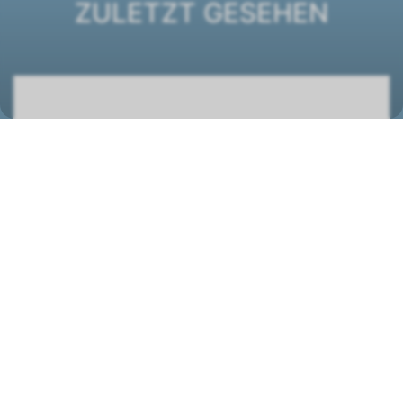
ZULETZT GESEHEN
DXC ECM 63 Truhengerät
1431205
STANDORT