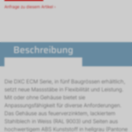
Anfrage zu diesem Artikel ›
Beschreibung
Die DXC ECM Serie, in fünf Baugrössen erhältlich,
setzt neue Massstäbe in Flexibilität und Leistung.
Mit oder ohne Gehäuse bietet sie
Anpassungsfähigkeit für diverse Anforderungen.
Das Gehäuse aus feuerverzinktem, lackiertem
Stahlblech in Weiss (RAL 9003) und Seiten aus
hochwertigem ABS Kunststoff in hellgrau (Pantone