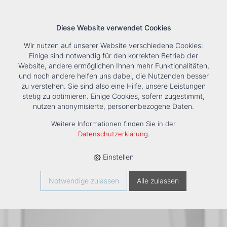
Diese Website verwendet Cookies
Wir nutzen auf unserer Website verschiedene Cookies:
Einige sind notwendig für den korrekten Betrieb der
Website, andere ermöglichen Ihnen mehr Funktionalitäten,
und noch andere helfen uns dabei, die Nutzenden besser
Suche
Tools
Unternehmen
Karriere
Kontakt
zu verstehen. Sie sind also eine Hilfe, unsere Leistungen
stetig zu optimieren. Einige Cookies, sofern zugestimmt,
HOME
›
PRODUKTE
›
KÄLTE/KLIMA
›
FANCOILS
›
DXC ECM 63
nutzen anonymisierte, personenbezogene Daten.
TRUHENGERÄT
Weitere Informationen finden Sie in der
Datenschutzerklärung
.
Einstellen
Notwendige zulassen
Alle zulassen