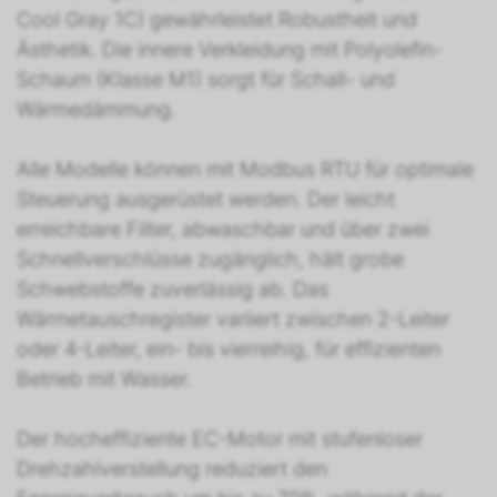
Cool Gray 1C) gewährleistet Robustheit und
Ästhetik. Die innere Verkleidung mit Polyolefin-
Schaum (Klasse M1) sorgt für Schall- und
Wärmedämmung.
Alle Modelle können mit Modbus RTU für optimale
Steuerung ausgerüstet werden. Der leicht
erreichbare Filter, abwaschbar und über zwei
Schnellverschlüsse zugänglich, hält grobe
Schwebstoffe zuverlässig ab. Das
Wärmetauschregister variiert zwischen 2-Leiter
oder 4-Leiter, ein- bis vierreihig, für effizienten
Betrieb mit Wasser.
Der hocheffiziente EC-Motor mit stufenloser
Drehzahlverstellung reduziert den