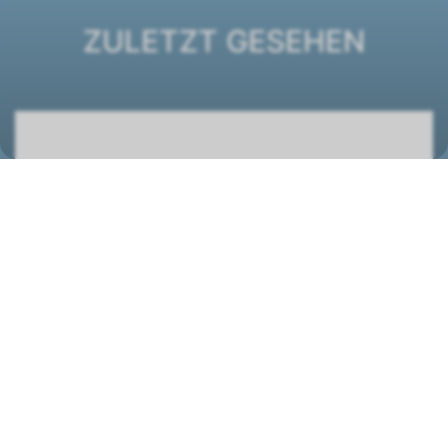
ZULETZT GESEHEN
DXC ECM 23+2 Truhengerät
1431121
STANDORT