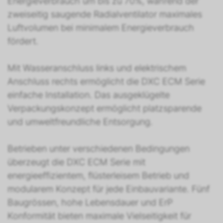
Energieverbrauch um bis zu 70%, während der
zweiseitig saugende Radialventilator maximales
Luftvolumen bei minimalem Energieverbrauch
fördert.
Mit Wasseranschluss links und elektrischem
Anschluss rechts ermöglicht die DXC ECM Serie
einfache Installation. Das ausgeklügelte
Verpackungskonzept ermöglicht platzsparende
und umweltfreundliche Entsorgung.
Betrieben unter verschiedenen Bedingungen
überzeugt die DXC ECM Serie mit
energieeffizientem, flüsterleisem Betrieb und
modularem Konzept für jede Einbauvariante. Fünf
Baugrössen, hohe Lebensdauer und ErP
Konformität bieten maximale Vielseitigkeit für