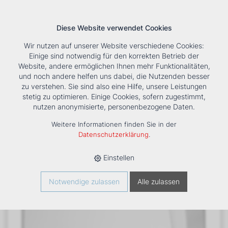
Diese Website verwendet Cookies
Wir nutzen auf unserer Website verschiedene Cookies:
Einige sind notwendig für den korrekten Betrieb der
Website, andere ermöglichen Ihnen mehr Funktionalitäten,
und noch andere helfen uns dabei, die Nutzenden besser
Suche
Tools
Unternehmen
Karriere
Kontakt
zu verstehen. Sie sind also eine Hilfe, unsere Leistungen
stetig zu optimieren. Einige Cookies, sofern zugestimmt,
HOME
›
PRODUKTE
›
KÄLTE/KLIMA
›
FANCOILS
›
DXC ECM
nutzen anonymisierte, personenbezogene Daten.
23+2 TRUHENGERÄT
Weitere Informationen finden Sie in der
Datenschutzerklärung
.
Einstellen
Notwendige zulassen
Alle zulassen