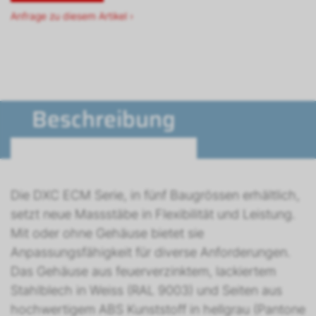
Anfrage zu diesem Artikel ›
Beschreibung
Die DXC ECM Serie, in fünf Baugrössen erhältlich,
setzt neue Massstäbe in Flexibilität und Leistung.
Mit oder ohne Gehäuse bietet sie
Anpassungsfähigkeit für diverse Anforderungen.
Das Gehäuse aus feuerverzinktem, lackiertem
Stahlblech in Weiss (RAL 9003) und Seiten aus
hochwertigem ABS Kunststoff in hellgrau (Pantone