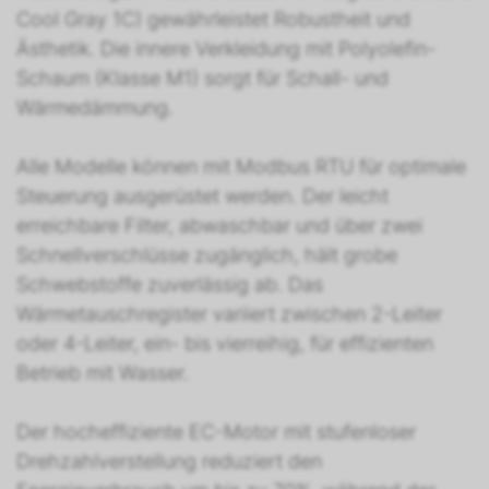
Cool Gray 1C) gewährleistet Robustheit und
Ästhetik. Die innere Verkleidung mit Polyolefin-
Schaum (Klasse M1) sorgt für Schall- und
Wärmedämmung.
Alle Modelle können mit Modbus RTU für optimale
Steuerung ausgerüstet werden. Der leicht
erreichbare Filter, abwaschbar und über zwei
Schnellverschlüsse zugänglich, hält grobe
Schwebstoffe zuverlässig ab. Das
Wärmetauschregister variiert zwischen 2-Leiter
oder 4-Leiter, ein- bis vierreihig, für effizienten
Betrieb mit Wasser.
Der hocheffiziente EC-Motor mit stufenloser
Drehzahlverstellung reduziert den