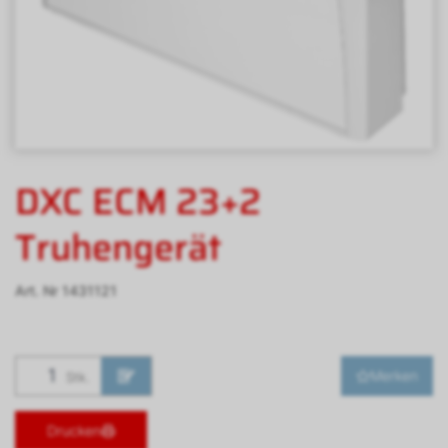
DXC ECM 23+2
Truhengerät
Art. Nr
1431121
Merken
Stk.
Drucken