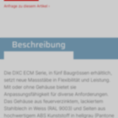
Anfrage zu diesem Artikel ›
Beschreibung
Die DXC ECM Serie, in fünf Baugrössen erhältlich,
setzt neue Massstäbe in Flexibilität und Leistung.
Mit oder ohne Gehäuse bietet sie
Anpassungsfähigkeit für diverse Anforderungen.
Das Gehäuse aus feuerverzinktem, lackiertem
Stahlblech in Weiss (RAL 9003) und Seiten aus
hochwertigem ABS Kunststoff in hellgrau (Pantone