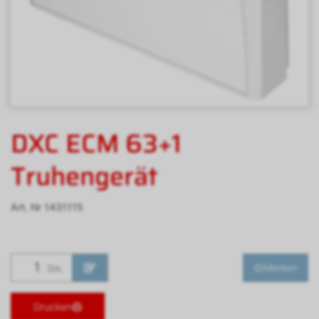
DXC ECM 63+1
Truhengerät
Art. Nr
1431115
Merken
Stk.
Drucken