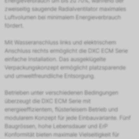
Energieverbrauch um bis zu 70%, während der
zweiseitig saugende Radialventilator maximales
Luftvolumen bei minimalem Energieverbrauch
fördert.
Mit Wasseranschluss links und elektrischem
Anschluss rechts ermöglicht die DXC ECM Serie
einfache Installation. Das ausgeklügelte
Verpackungskonzept ermöglicht platzsparende
und umweltfreundliche Entsorgung.
Betrieben unter verschiedenen Bedingungen
überzeugt die DXC ECM Serie mit
energieeffizientem, flüsterleisem Betrieb und
modularem Konzept für jede Einbauvariante. Fünf
Baugrössen, hohe Lebensdauer und ErP
Konformität bieten maximale Vielseitigkeit für