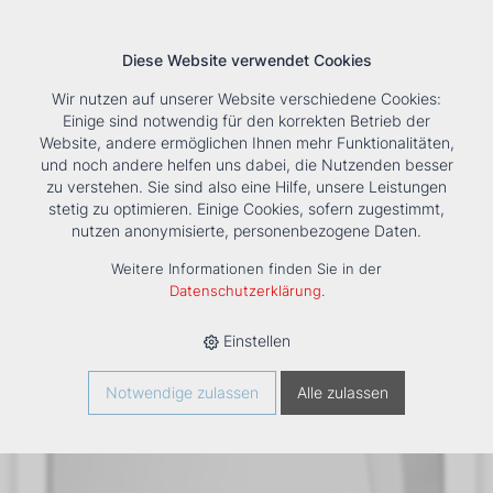
Diese Website verwendet Cookies
Wir nutzen auf unserer Website verschiedene Cookies:
Einige sind notwendig für den korrekten Betrieb der
Website, andere ermöglichen Ihnen mehr Funktionalitäten,
und noch andere helfen uns dabei, die Nutzenden besser
Suche
Tools
Unternehmen
Karriere
Kontakt
zu verstehen. Sie sind also eine Hilfe, unsere Leistungen
stetig zu optimieren. Einige Cookies, sofern zugestimmt,
HOME
›
PRODUKTE
›
KÄLTE/KLIMA
›
FANCOILS
›
DXC ECM
nutzen anonymisierte, personenbezogene Daten.
63+1 TRUHENGERÄT
Weitere Informationen finden Sie in der
Datenschutzerklärung
.
Einstellen
Notwendige zulassen
Alle zulassen