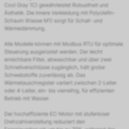
Cool Gray 1C) gewährleistet Robustheit und
Ästhetik. Die innere Verkleidung mit Polyolefin-
Schaum (Klasse M1) sorgt für Schall- und
Wärmedämmung.
Alle Modelle können mit Modbus RTU für optimale
Steuerung ausgerüstet werden. Der leicht
erreichbare Filter, abwaschbar und über zwei
Schnellverschlüsse zugänglich, hält grobe
Schwebstoffe zuverlässig ab. Das
Wärmetauschregister variiert zwischen 2-Leiter
oder 4-Leiter, ein- bis vierreihig, für effizienten
Betrieb mit Wasser.
Der hocheffiziente EC-Motor mit stufenloser
Drehzahlverstellung reduziert den