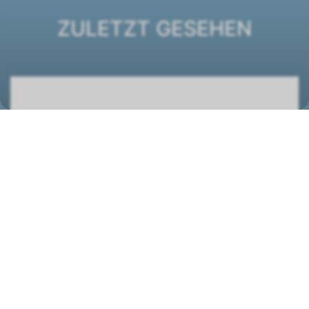
ZULETZT GESEHEN
DXC ECM 63+1 Truhengerät
1431115
STANDORT