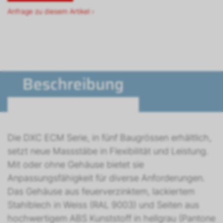
Anfrage zu diesem Artikel ›
Beschreibung
Die DXC ECM Serie, in fünf Baugrössen erhältlich,
setzt neue Massstäbe in Flexibilität und Leistung.
Mit oder ohne Gehäuse bietet sie
Anpassungsfähigkeit für diverse Anforderungen.
Das Gehäuse aus feuerverzinktem, lackiertem
Stahlblech in Weiss (RAL 9003) und Seiten aus
hochwertigem ABS Kunststoff in hellgrau (Pantone