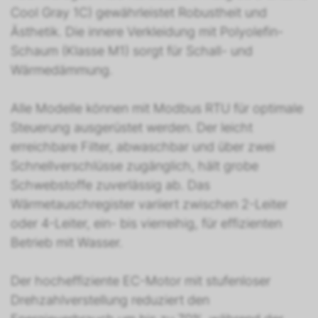
Cool Gray 1C) gewährleistet Robustheit und
Ästhetik. Die innere Verkleidung mit Polyolefin-
Schaum (Klasse M1) sorgt für Schall- und
Wärmedämmung.
Alle Modelle können mit Modbus RTU für optimale
Steuerung ausgerüstet werden. Der leicht
erreichbare Filter, abwaschbar und über zwei
Schnellverschlüsse zugänglich, hält grobe
Schwebstoffe zuverlässig ab. Das
Wärmetauschregister variiert zwischen 2-Leiter
oder 4-Leiter, ein- bis vierreihig, für effizienten
Betrieb mit Wasser.
Der hocheffiziente EC-Motor mit stufenloser
Drehzahlverstellung reduziert den