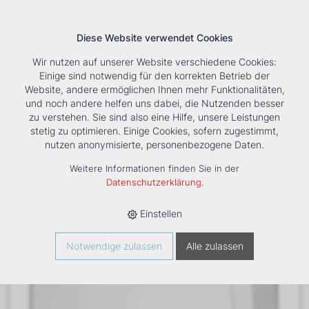
Diese Website verwendet Cookies
Wir nutzen auf unserer Website verschiedene Cookies:
Einige sind notwendig für den korrekten Betrieb der
Website, andere ermöglichen Ihnen mehr Funktionalitäten,
und noch andere helfen uns dabei, die Nutzenden besser
Suche
Tools
Unternehmen
Karriere
Kontakt
zu verstehen. Sie sind also eine Hilfe, unsere Leistungen
stetig zu optimieren. Einige Cookies, sofern zugestimmt,
HOME
›
PRODUKTE
›
KÄLTE/KLIMA
›
FANCOILS
›
DXC ECM
nutzen anonymisierte, personenbezogene Daten.
24+1 TRUHENGERÄT
Weitere Informationen finden Sie in der
Datenschutzerklärung
.
Einstellen
Notwendige zulassen
Alle zulassen