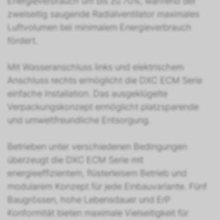
Energieverbrauch um bis zu 70%, während der
zweiseitig saugende Radialventilator maximales
Luftvolumen bei minimalem Energieverbrauch
fördert.
Mit Wasseranschluss links und elektrischem
Anschluss rechts ermöglicht die DXC ECM Serie
einfache Installation. Das ausgeklügelte
Verpackungskonzept ermöglicht platzsparende
und umweltfreundliche Entsorgung.
Betrieben unter verschiedenen Bedingungen
überzeugt die DXC ECM Serie mit
energieeffizientem, flüsterleisem Betrieb und
modularem Konzept für jede Einbauvariante. Fünf
Baugrössen, hohe Lebensdauer und ErP
Konformität bieten maximale Vielseitigkeit für