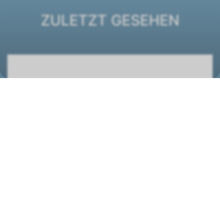
ZULETZT GESEHEN
DXC ECM 24+1 Truhengerät
1431112
STANDORT