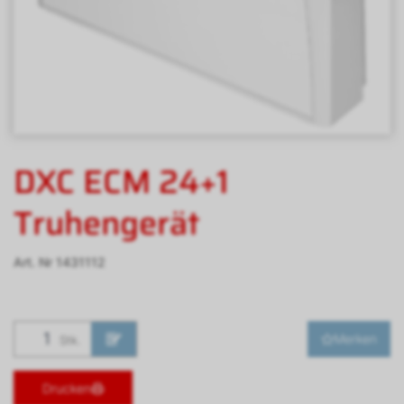
DXC ECM 24+1
Truhengerät
Art. Nr
1431112
Merken
Stk.
Drucken