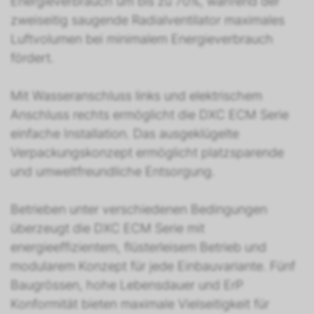
Energieverbrauch um bis zu 70%, während der
zweiseitig saugende Radialventilator maximales
Luftvolumen bei minimalem Energieverbrauch
fördert.
Mit Wasseranschluss links und elektrischem
Anschluss rechts ermöglicht die DXC ECM Serie
einfache Installation. Das ausgeklügelte
Verpackungskonzept ermöglicht platzsparende
und umweltfreundliche Entsorgung.
Betrieben unter verschiedenen Bedingungen
überzeugt die DXC ECM Serie mit
energieeffizientem, flüsterleisem Betrieb und
modularem Konzept für jede Einbauvariante. Fünf
Baugrössen, hohe Lebensdauer und ErP
Konformität bieten maximale Vielseitigkeit für