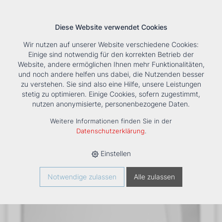
Diese Website verwendet Cookies
Wir nutzen auf unserer Website verschiedene Cookies:
Einige sind notwendig für den korrekten Betrieb der
Website, andere ermöglichen Ihnen mehr Funktionalitäten,
und noch andere helfen uns dabei, die Nutzenden besser
Suche
Tools
Unternehmen
Karriere
Kontakt
zu verstehen. Sie sind also eine Hilfe, unsere Leistungen
stetig zu optimieren. Einige Cookies, sofern zugestimmt,
HOME
›
PRODUKTE
›
KÄLTE/KLIMA
›
FANCOILS
›
DXC ECM 43
nutzen anonymisierte, personenbezogene Daten.
TRUHENGERÄT
Weitere Informationen finden Sie in der
Datenschutzerklärung
.
Einstellen
Notwendige zulassen
Alle zulassen