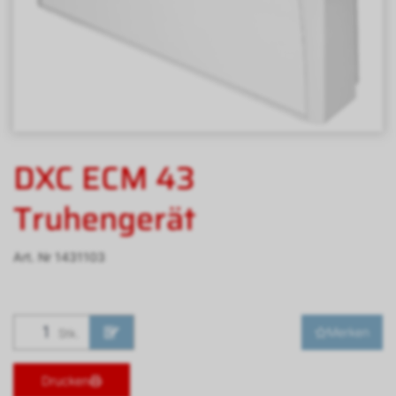
DXC ECM 43
Truhengerät
Art. Nr
1431103
Merken
Stk.
Drucken