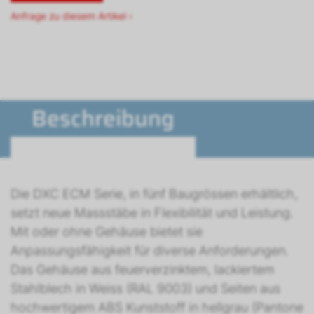
Anfrage zu diesem Artikel ›
Beschreibung
Die DXC ECM Serie, in fünf Baugrössen erhältlich,
setzt neue Massstäbe in Flexibilität und Leistung.
Mit oder ohne Gehäuse bietet sie
Anpassungsfähigkeit für diverse Anforderungen.
Das Gehäuse aus feuerverzinktem, lackiertem
Stahlblech in Weiss (RAL 9003) und Seiten aus
hochwertigem ABS Kunststoff in hellgrau (Pantone