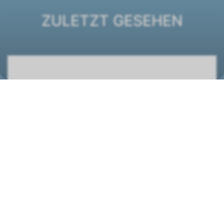
ZULETZT GESEHEN
DXC ECM 43 Truhengerät
1431103
STANDORT