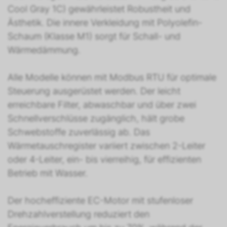
Cool Gray 1C) gewährleistet Robustheit und
Ästhetik. Die innere Verkleidung mit Polyolefin-
Schaum (Klasse M1) sorgt für Schall- und
Wärmedämmung.
Alle Modelle können mit Modbus RTU für optimale
Steuerung ausgerüstet werden. Der leicht
erreichbare Filter, abwaschbar und über zwei
Schnellverschlüsse zugänglich, hält grobe
Schwebstoffe zuverlässig ab. Das
Wärmetauschregister variiert zwischen 2-Leiter
oder 4-Leiter, ein- bis vierreihig, für effizienten
Betrieb mit Wasser.
Der hocheffiziente EC-Motor mit stufenloser
Drehzahlverstellung reduziert den