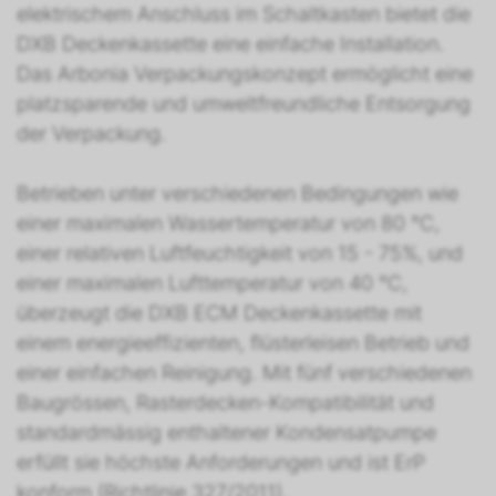
elektrischem Anschluss im Schaltkasten bietet die
DXB Deckenkassette eine einfache Installation.
Das Arbonia Verpackungskonzept ermöglicht eine
platzsparende und umweltfreundliche Entsorgung
der Verpackung.
Betrieben unter verschiedenen Bedingungen wie
einer maximalen Wassertemperatur von 80 °C,
einer relativen Luftfeuchtigkeit von 15 - 75%, und
einer maximalen Lufttemperatur von 40 °C,
überzeugt die DXB ECM Deckenkassette mit
einem energieeffizienten, flüsterleisen Betrieb und
einer einfachen Reinigung. Mit fünf verschiedenen
Baugrössen, Rasterdecken-Kompatibilität und
standardmässig enthaltener Kondensatpumpe
erfüllt sie höchste Anforderungen und ist ErP
konform (Richtlinie 327/2011).