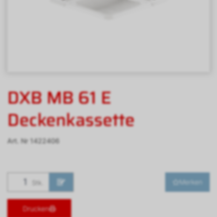
DXB MB 61 E
Deckenkassette
Art. Nr
1422406
Merken
Stk.
Drucken