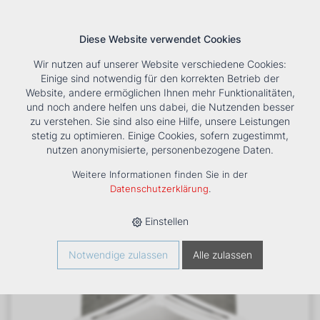
Diese Website verwendet Cookies
Wir nutzen auf unserer Website verschiedene Cookies:
Einige sind notwendig für den korrekten Betrieb der
Website, andere ermöglichen Ihnen mehr Funktionalitäten,
und noch andere helfen uns dabei, die Nutzenden besser
Suche
Tools
Unternehmen
Karriere
Kontakt
zu verstehen. Sie sind also eine Hilfe, unsere Leistungen
stetig zu optimieren. Einige Cookies, sofern zugestimmt,
HOME
›
PRODUKTE
›
KÄLTE/KLIMA
›
FANCOILS
›
DXB MB 61 E
nutzen anonymisierte, personenbezogene Daten.
DECKENKASSETTE
Weitere Informationen finden Sie in der
Datenschutzerklärung
.
Einstellen
Notwendige zulassen
Alle zulassen