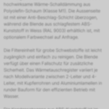
hochwirksame Wärme-Schalldämmung aus
Polyolefin-Schaum (Klasse M1). Die Aussenseite
ist mit einer Anti-Beschlag-Schicht überzogen,
während die Blende aus schlagfestem ABS-
Kunststoff in Weiss (RAL 9003) erhältlich ist, mit
optionalem Farbwechsel auf Anfrage.
Die Filtereinheit für grobe Schwebstoffe ist leicht
zugänglich und einfach zu reinigen. Die Blende
verfügt über einen Fallschutz für zusätzliche
Sicherheit. Das Wärmetauschregister variiert je
nach Modellvariante zwischen 2-Leiter und 4-
Leiter, mit Kupferrohren und Aluminiumlamellen in
runder Bauform für den effizienten Betrieb mit
Wasser.