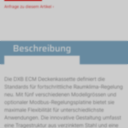
Anfrage zu diesem Artikel ›
Beschreibung
Die DXB ECM Deckenkassette definiert die
Standards für fortschrittliche Raumklima-Regelung
neu. Mit fünf verschiedenen Modellgrössen und
optionaler Modbus-Regelungsplatine bietet sie
maximale Flexibilität für unterschiedlichste
Anwendungen. Die innovative Gestaltung umfasst
eine Tragestruktur aus verzinktem Stahl und eine