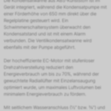
Die Kondensatwanne aus ABS-Kunststoff ist im
Gerät integriert, während die Kondensatpumpe mit
einer Förderhöhe von 650 mm direkt über die
Regelplatine gesteuert wird. Ein
Schwimmerschaltersystem überwacht den
Kondensatstand und ist mit einem Alarm
verbunden. Die Ventilkondensatwanne wird
ebenfalls mit der Pumpe abgeführt.
Der hocheffiziente EC-Motor mit stufenloser
Drehzahlverstellung reduziert den
Energieverbrauch um bis zu 70%, während der
gewuchtete Radiallüfter mit Einzelansaugung
optimiert wurde, um maximales Luftvolumen bei
minimalem Energieverbrauch zu fördern.
Mit seitlichem Wasseranschluss (½“ bzw. ¾") und