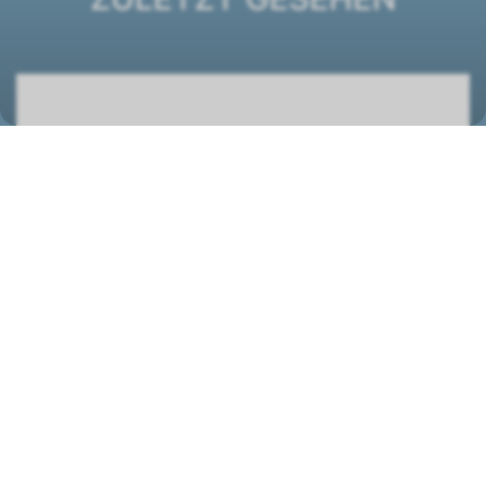
DXB MB 61 E Deckenkassette
1422406
STANDORT
Wolf (Schweiz) AG