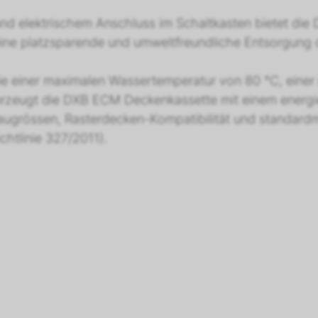
nd elektrischem Anschluss im Schaltkasten bietet die D
ine platzsparende und umweltfreundliche Entsorgung 
 einer maximalen Wassertemperatur von 80 °C, einer re
rzeugt die DXB ECM Deckenkassette mit einem energieef
augrössen, Rasterdecken-Kompatibilität und standardm
htlinie 327/2011).