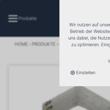
Produkte
Wir nutzen auf unse
Betrieb der Website
uns dabei, die Nutze
HOME
›
PRODUKTE
›
KÄLTE/KLIMA
›
FANCOI
zu optimieren. Ein
W
Einstellen