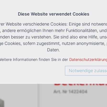
Diese Website verwendet Cookies
T
rer Website verschiedene Cookies: Einige sind notwend
, andere ermöglichen Ihnen mehr Funktionalitäten, un
nden besser zu verstehen. Sie sind also eine Hilfe, uns
LS
›
DXB MB 41 E DECKENKASSETTE
ige Cookies, sofern zugestimmt, nutzen anonymisiert
Daten.
eitere Informationen finden Sie in der
Datenschutzerklärun
DXB MB 4
Notwendige zulass
Deckenka
Art. Nr
1422404