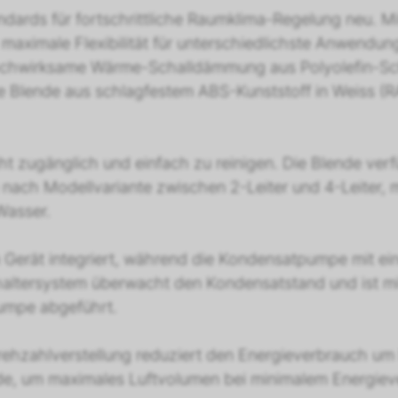
dards für fortschrittliche Raumklima-Regelung neu. M
maximale Flexibilität für unterschiedlichste Anwendun
hochwirksame Wärme-Schalldämmung aus Polyolefin-Scha
Blende aus schlagfestem ABS-Kunststoff in Weiss (RAL
icht zugänglich und einfach zu reinigen. Die Blende verf
e nach Modellvariante zwischen 2-Leiter und 4-Leiter, 
Wasser.
 Gerät integriert, während die Kondensatpumpe mit ei
haltersystem überwacht den Kondensatstand und ist m
Pumpe abgeführt.
Drehzahlverstellung reduziert den Energieverbrauch u
rde, um maximales Luftvolumen bei minimalem Energiev