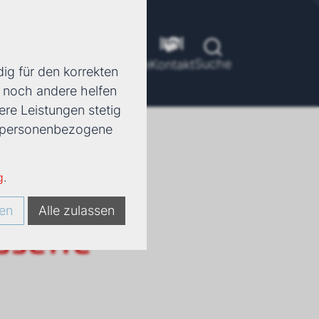
Suche
ools
Unternehmen
Karriere
Kontakt
ig für den korrekten
d noch andere helfen
ere Leistungen stetig
e, personenbezogene
g
.
1 E
en
Alle zulassen
ssette