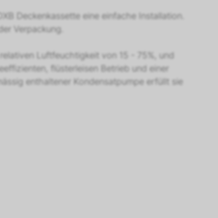
XB Deckenkassette eine einfache Installation.
der Verpackung.
lativen Luftfeuchtigkeit von 15 - 75%, und
fizienten, flüsterleisen Betrieb und einer
ässig enthaltener Kondensatpumpe erfüllt sie