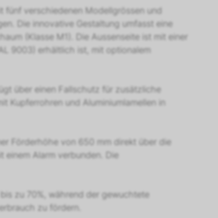
it fünf verschiedenen Modellgrössen und
gen. Die innovative Gestaltung umfasst eine
um (Klasse M1). Die Aussenseite ist mit einer
 9003) erhältlich ist, mit optionalem
ügt über einen Fallschutz für zusätzliche
mit Kupferrohren und Aluminiumlamellen in
ner Förderhöhe von 650 mm direkt über die
it einem Alarm verbunden. Die
m bis zu 70%, während der gewuchtete
erbrauch zu fördern.