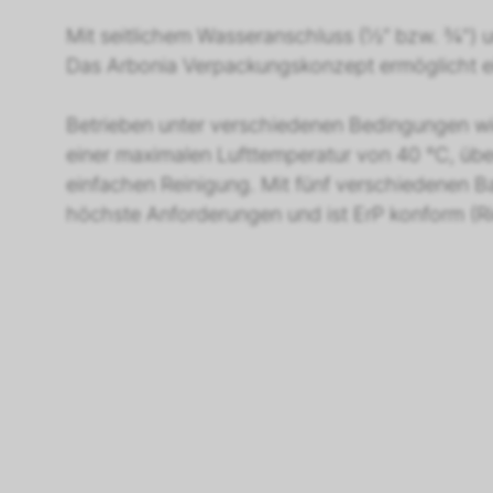
Mit seitlichem Wasseranschluss (½“ bzw. ¾") u
Das Arbonia Verpackungskonzept ermöglicht e
Betrieben unter verschiedenen Bedingungen wie
einer maximalen Lufttemperatur von 40 °C, übe
einfachen Reinigung. Mit fünf verschiedenen B
höchste Anforderungen und ist ErP konform (Ric