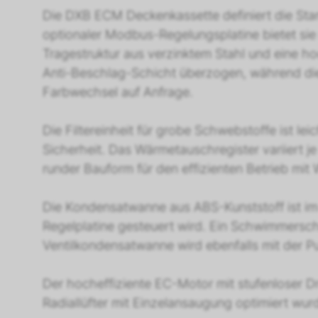
Die DXB ECM Deckenkassette definiert die Stan
optionaler Modbus-Regelungsplatine bietet sie 
Tragestruktur aus verzinktem Stahl und eine 
Anti-Beschlag-Schicht überzogen, während die 
Farbwechsel auf Anfrage.
Die Filtereinheit für grobe Schwebstoffe ist le
Sicherheit. Das Wärmetauschregister variiert j
runder Bauform für den effizienten Betrieb mit 
Die Kondensatwanne aus ABS-Kunststoff ist im
Regelplatine gesteuert wird. Ein Schwimmersc
Ventilkondensatwanne wird ebenfalls mit der 
Der hocheffiziente EC-Motor mit stufenloser 
Radiallüfter mit Einzelansaugung optimiert wu