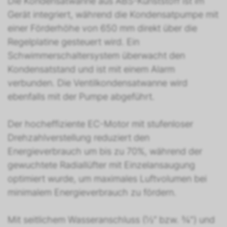
Die Kondensatwanne aus ABS-Kunststoff ist im
Gerät integriert, während die Kondensatpumpe mit
einer Förderhöhe von 650 mm direkt über die
Regelplatine gesteuert wird. Ein
Schwimmerschaltersystem überwacht den
Kondensatstand und ist mit einem Alarm
verbunden. Die Ventilkondensatwanne wird
ebenfalls mit der Pumpe abgeführt.
Der hocheffiziente EC-Motor mit stufenloser
Drehzahlverstellung reduziert den
Energieverbrauch um bis zu 70%, während der
gewuchtete Radiallüfter mit Einzelansaugung
optimiert wurde, um maximales Luftvolumen bei
minimalem Energieverbrauch zu fördern.
Mit seitlichem Wasseranschluss (½“ bzw. ¾") und