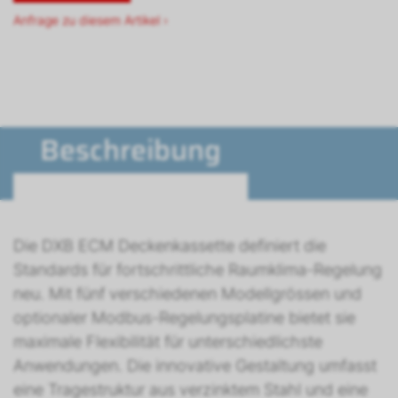
Anfrage zu diesem Artikel ›
Beschreibung
Die DXB ECM Deckenkassette definiert die
Standards für fortschrittliche Raumklima-Regelung
neu. Mit fünf verschiedenen Modellgrössen und
optionaler Modbus-Regelungsplatine bietet sie
maximale Flexibilität für unterschiedlichste
Anwendungen. Die innovative Gestaltung umfasst
eine Tragestruktur aus verzinktem Stahl und eine