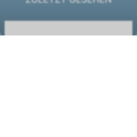
DXB 61 E Deckenkassette
1422306
STANDORT
Wolf (Schweiz) AG