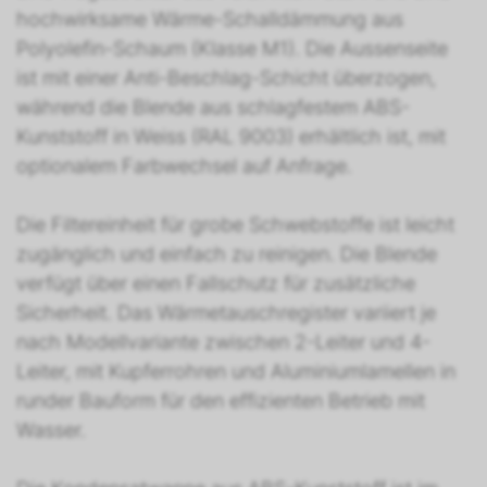
hochwirksame Wärme-Schalldämmung aus
Polyolefin-Schaum (Klasse M1). Die Aussenseite
ist mit einer Anti-Beschlag-Schicht überzogen,
während die Blende aus schlagfestem ABS-
Kunststoff in Weiss (RAL 9003) erhältlich ist, mit
optionalem Farbwechsel auf Anfrage.
Die Filtereinheit für grobe Schwebstoffe ist leicht
zugänglich und einfach zu reinigen. Die Blende
verfügt über einen Fallschutz für zusätzliche
Sicherheit. Das Wärmetauschregister variiert je
nach Modellvariante zwischen 2-Leiter und 4-
Leiter, mit Kupferrohren und Aluminiumlamellen in
runder Bauform für den effizienten Betrieb mit
Wasser.