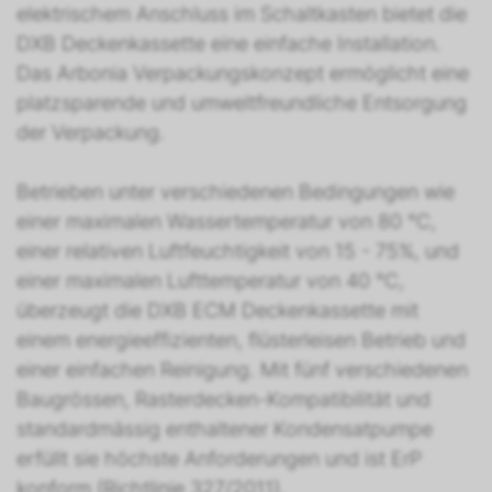
elektrischem Anschluss im Schaltkasten bietet die
DXB Deckenkassette eine einfache Installation.
Das Arbonia Verpackungskonzept ermöglicht eine
platzsparende und umweltfreundliche Entsorgung
der Verpackung.
Betrieben unter verschiedenen Bedingungen wie
einer maximalen Wassertemperatur von 80 °C,
einer relativen Luftfeuchtigkeit von 15 - 75%, und
einer maximalen Lufttemperatur von 40 °C,
überzeugt die DXB ECM Deckenkassette mit
einem energieeffizienten, flüsterleisen Betrieb und
einer einfachen Reinigung. Mit fünf verschiedenen
Baugrössen, Rasterdecken-Kompatibilität und
standardmässig enthaltener Kondensatpumpe
erfüllt sie höchste Anforderungen und ist ErP
konform (Richtlinie 327/2011).