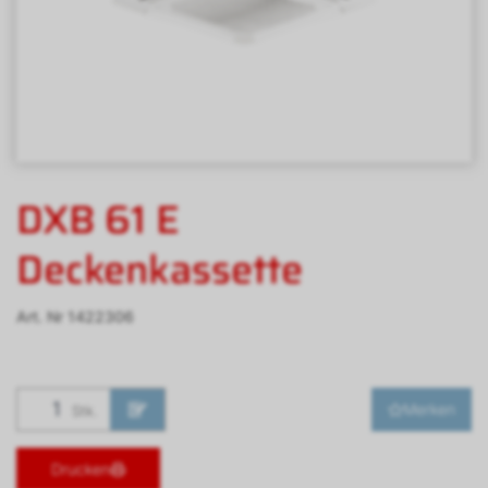
DXB 61 E
Deckenkassette
Art. Nr
1422306
Merken
Stk.
Drucken