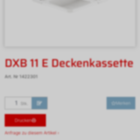
DXB 11 E Deckenkassette
Art. Nr
1422301
Merken
Stk.
Drucken
Anfrage zu diesem Artikel ›