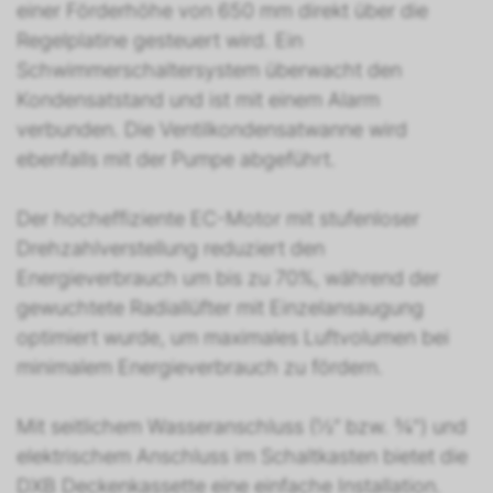
einer Förderhöhe von 650 mm direkt über die
Regelplatine gesteuert wird. Ein
Schwimmerschaltersystem überwacht den
Kondensatstand und ist mit einem Alarm
verbunden. Die Ventilkondensatwanne wird
ebenfalls mit der Pumpe abgeführt.
Der hocheffiziente EC-Motor mit stufenloser
Drehzahlverstellung reduziert den
Energieverbrauch um bis zu 70%, während der
gewuchtete Radiallüfter mit Einzelansaugung
optimiert wurde, um maximales Luftvolumen bei
minimalem Energieverbrauch zu fördern.
Mit seitlichem Wasseranschluss (½“ bzw. ¾") und
elektrischem Anschluss im Schaltkasten bietet die
DXB Deckenkassette eine einfache Installation.