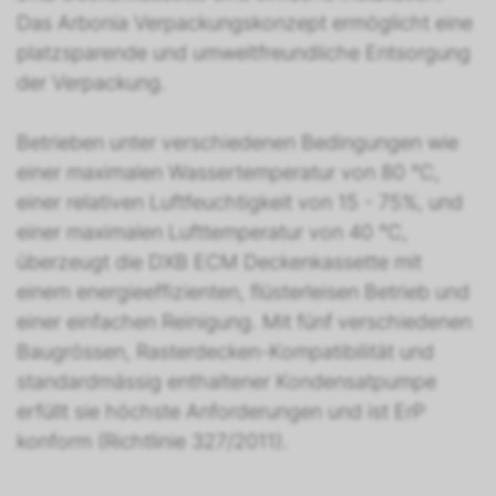
Das Arbonia Verpackungskonzept ermöglicht eine
platzsparende und umweltfreundliche Entsorgung
der Verpackung.
Betrieben unter verschiedenen Bedingungen wie
einer maximalen Wassertemperatur von 80 °C,
einer relativen Luftfeuchtigkeit von 15 - 75%, und
einer maximalen Lufttemperatur von 40 °C,
überzeugt die DXB ECM Deckenkassette mit
einem energieeffizienten, flüsterleisen Betrieb und
einer einfachen Reinigung. Mit fünf verschiedenen
Baugrössen, Rasterdecken-Kompatibilität und
standardmässig enthaltener Kondensatpumpe
erfüllt sie höchste Anforderungen und ist ErP
konform (Richtlinie 327/2011).