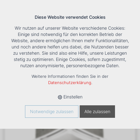
Diese Website verwendet Cookies
Wir nutzen auf unserer Website verschiedene Cookies:
Einige sind notwendig für den korrekten Betrieb der
Website, andere ermöglichen Ihnen mehr Funktionalitäten,
und noch andere helfen uns dabei, die Nutzenden besser
Suche
Tools
Unternehmen
Karriere
Kontakt
zu verstehen. Sie sind also eine Hilfe, unsere Leistungen
stetig zu optimieren. Einige Cookies, sofern zugestimmt,
HOME
›
PRODUKTE
›
KÄLTE/KLIMA
›
FANCOILS
›
DXB 11 E
nutzen anonymisierte, personenbezogene Daten.
DECKENKASSETTE
Weitere Informationen finden Sie in der
Datenschutzerklärung
.
Einstellen
Notwendige zulassen
Alle zulassen