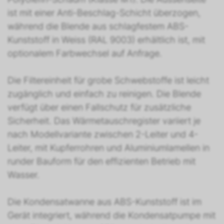
ist mit einer Anti-Beschlag-Schicht überzogen,
während die Blende aus schlagfestem ABS-
Kunststoff in Weiss (RAL 9003) erhältlich ist, mit
optionalem Farbwechsel auf Anfrage.
Die Filtereinheit für grobe Schwebstoffe ist leicht
zugänglich und einfach zu reinigen. Die Blende
verfügt über einen Fallschutz für zusätzliche
Sicherheit. Das Wärmetauschregister variiert je
nach Modellvariante zwischen 2-Leiter und 4-
Leiter, mit Kupferrohren und Aluminiumlamellen in
runder Bauform für den effizienten Betrieb mit
Wasser.
Die Kondensatwanne aus ABS-Kunststoff ist im
Gerät integriert, während die Kondensatpumpe mit