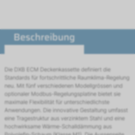
Beschreibung
Die DXB ECM Deckenkassette definiert die
Standards für fortschrittliche Raumklima-Regelung
neu. Mit fünf verschiedenen Modellgrössen und
optionaler Modbus-Regelungsplatine bietet sie
maximale Flexibilität für unterschiedlichste
Anwendungen. Die innovative Gestaltung umfasst
eine Tragestruktur aus verzinktem Stahl und eine
hochwirksame Wärme-Schalldämmung aus
Polyolefin-Schaum (Klasse M1). Die Aussenseite