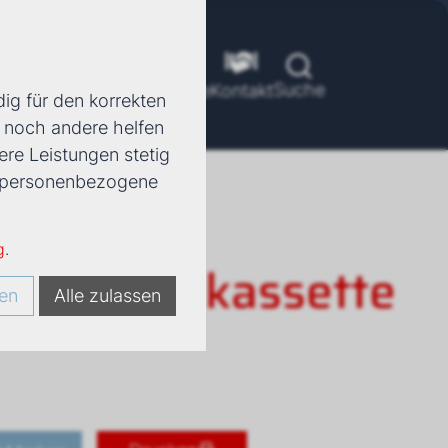
Suche
ools
Unternehmen
Karriere
Kontakt
ig für den korrekten
d noch andere helfen
ere Leistungen stetig
e, personenbezogene
g
.
3 Deckenkassette
en
Alle zulassen