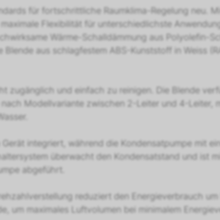
dards für fortschrittliche Raumklima-Regelung neu. M
maximale Flexibilität für unterschiedlichste Anwendun
hochwirksame Wärme-Schalldämmung aus Polyolefin-Scha
Blende aus schlagfestem ABS-Kunststoff in Weiss (RAL
icht zugänglich und einfach zu reinigen. Die Blende verf
e nach Modellvariante zwischen 2-Leiter und 4-Leiter, 
Wasser.
 Gerät integriert, während die Kondensatpumpe mit ei
haltersystem überwacht den Kondensatstand und ist m
Pumpe abgeführt.
Drehzahlverstellung reduziert den Energieverbrauch u
rde, um maximales Luftvolumen bei minimalem Energiev