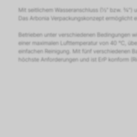
Mit seitlichem Wasseranschluss (½“ bzw. ¾") u
Das Arbonia Verpackungskonzept ermöglicht e
Betrieben unter verschiedenen Bedingungen wie
einer maximalen Lufttemperatur von 40 °C, übe
einfachen Reinigung. Mit fünf verschiedenen B
höchste Anforderungen und ist ErP konform (Ric