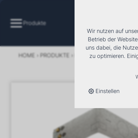
Produkte
Wir nutzen auf unse
Betrieb der Website
uns dabei, die Nutze
HOME
›
PRODUKTE
›
KÄLTE/KLIMA
›
FANCOI
zu optimieren. Ein
W
Einstellen