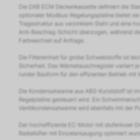
Die DXB ECM Deckenkassette definiert die Stan
optionaler Modbus-Regelungsplatine bietet sie 
Tragestruktur aus verzinktem Stahl und eine 
Anti-Beschlag-Schicht überzogen, während die 
Farbwechsel auf Anfrage.
Die Filtereinheit für grobe Schwebstoffe ist le
Sicherheit. Das Wärmetauschregister variiert j
runder Bauform für den effizienten Betrieb mit 
Die Kondensatwanne aus ABS-Kunststoff ist im
Regelplatine gesteuert wird. Ein Schwimmersc
Ventilkondensatwanne wird ebenfalls mit der 
Der hocheffiziente EC-Motor mit stufenloser 
Radiallüfter mit Einzelansaugung optimiert wu