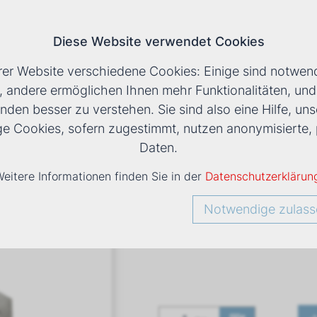
Diese Website verwendet Cookies
T
rer Website verschiedene Cookies: Einige sind notwend
, andere ermöglichen Ihnen mehr Funktionalitäten, un
nden besser zu verstehen. Sie sind also eine Hilfe, uns
LS
›
DXB MB 23 DECKENKASSETTE
ige Cookies, sofern zugestimmt, nutzen anonymisiert
Daten.
eitere Informationen finden Sie in der
Datenschutzerklärun
DXB MB 2
Notwendige zulass
Art. Nr
1422207