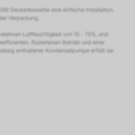
XB Deckenkassette eine einfache Installation.
der Verpackung.
lativen Luftfeuchtigkeit von 15 - 75%, und
fizienten, flüsterleisen Betrieb und einer
ässig enthaltener Kondensatpumpe erfüllt sie