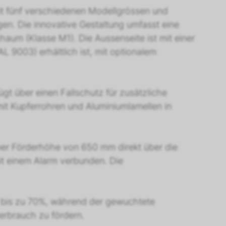
it fünf verschiedenen Modellgrössen und
gen. Die innovative Gestaltung umfasst eine
um (Klasse M1). Die Aussenseite ist mit einer
 9003) erhältlich ist, mit optionalem
ügt über einen Fallschutz für zusätzliche
mit Kupferrohren und Aluminiumlamellen in
ner Förderhöhe von 650 mm direkt über die
it einem Alarm verbunden. Die
m bis zu 70%, während der gewuchtete
erbrauch zu fördern.