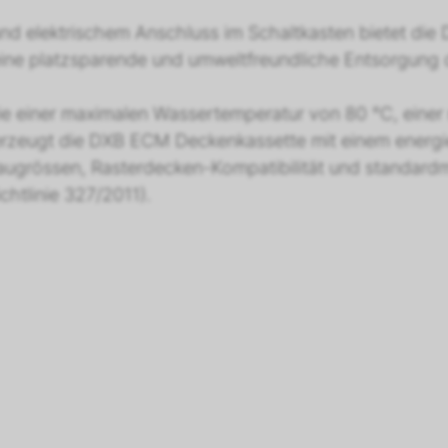
nd elektrischem Anschluss im Schaltkasten bietet die D
ine platzsparende und umweltfreundliche Entsorgung 
 einer maximalen Wassertemperatur von 80 °C, einer re
rzeugt die DXB ECM Deckenkassette mit einem energieef
augrössen, Rasterdecken-Kompatibilität und standardm
htlinie 327/2011).