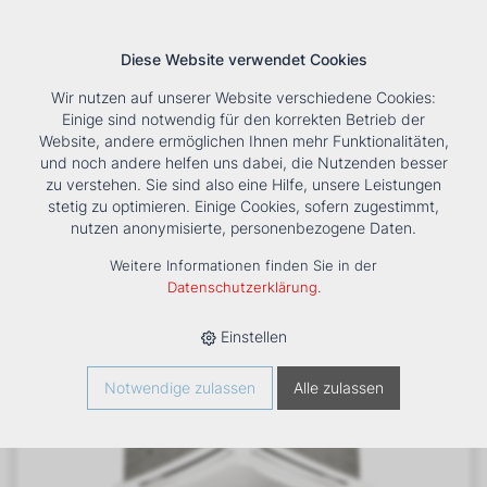
Diese Website verwendet Cookies
Wir nutzen auf unserer Website verschiedene Cookies:
Einige sind notwendig für den korrekten Betrieb der
Website, andere ermöglichen Ihnen mehr Funktionalitäten,
und noch andere helfen uns dabei, die Nutzenden besser
Suche
Tools
Unternehmen
Karriere
Kontakt
zu verstehen. Sie sind also eine Hilfe, unsere Leistungen
stetig zu optimieren. Einige Cookies, sofern zugestimmt,
HOME
›
PRODUKTE
›
KÄLTE/KLIMA
›
FANCOILS
›
DXB ECM MB
nutzen anonymisierte, personenbezogene Daten.
21 E DECKENKASSETTE
Weitere Informationen finden Sie in der
Datenschutzerklärung
.
Einstellen
Notwendige zulassen
Alle zulassen