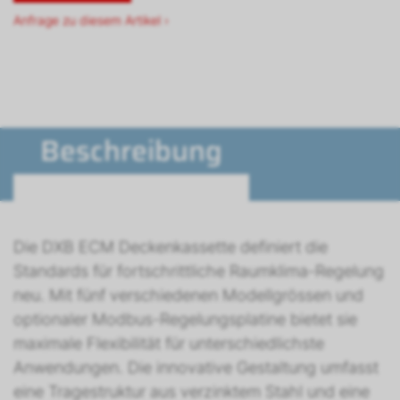
Anfrage zu diesem Artikel ›
Beschreibung
Die DXB ECM Deckenkassette definiert die
Standards für fortschrittliche Raumklima-Regelung
neu. Mit fünf verschiedenen Modellgrössen und
optionaler Modbus-Regelungsplatine bietet sie
maximale Flexibilität für unterschiedlichste
Anwendungen. Die innovative Gestaltung umfasst
eine Tragestruktur aus verzinktem Stahl und eine