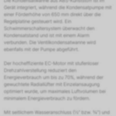
Die Kondensatwanne aus ABS-Kunststoff ist im
Gerät integriert, während die Kondensatpumpe mit
einer Förderhöhe von 650 mm direkt über die
Regelplatine gesteuert wird. Ein
Schwimmerschaltersystem überwacht den
Kondensatstand und ist mit einem Alarm
verbunden. Die Ventilkondensatwanne wird
ebenfalls mit der Pumpe abgeführt.
Der hocheffiziente EC-Motor mit stufenloser
Drehzahlverstellung reduziert den
Energieverbrauch um bis zu 70%, während der
gewuchtete Radiallüfter mit Einzelansaugung
optimiert wurde, um maximales Luftvolumen bei
minimalem Energieverbrauch zu fördern.
Mit seitlichem Wasseranschluss (½“ bzw. ¾") und