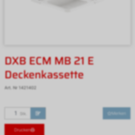
DXB ECM MB 21 E
Deckenkassette
Art. Nr
1421402
Merken
Stk.
Drucken