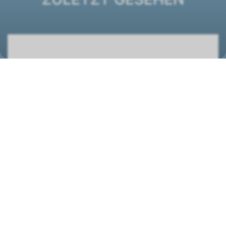
DXB ECM MB 21 E Deckenkassette
1421402
STANDORT
Wolf (Schweiz) AG