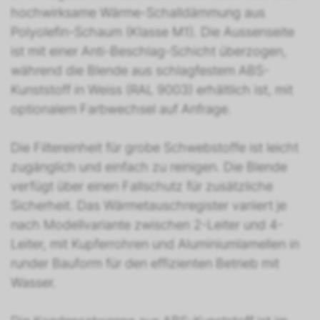
hochwirksame Wärme-Schalldämmung aus
Polyolefin-Schaum (Klasse M1). Die Aussenseite
ist mit einer Anti-Beschlag-Schicht überzogen,
während die Blende aus schlagfestem ABS-
Kunststoff in Weiss (RAL 9003) erhältlich ist, mit
optionalem Farbwechsel auf Anfrage.
Die Filtereinheit für grobe Schwebstoffe ist leicht
zugänglich und einfach zu reinigen. Die Blende
verfügt über einen Fallschutz für zusätzliche
Sicherheit. Das Wärmetauschregister variiert je
nach Modellvariante zwischen 2-Leiter und 4-
Leiter, mit Kupferrohren und Aluminiumlamellen in
runder Bauform für den effizienten Betrieb mit
Wasser.