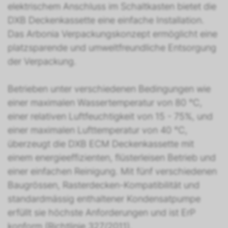
elektrischem Anschluss im Schaltkasten bietet die
DXB Deckenkassette eine einfache Installation.
Das Arbonia Verpackungskonzept ermöglicht eine
platzsparende und umweltfreundliche Entsorgung
der Verpackung.
Betrieben unter verschiedenen Bedingungen wie
einer maximalen Wassertemperatur von 80 °C,
einer relativen Luftfeuchtigkeit von 15 - 75%, und
einer maximalen Lufttemperatur von 40 °C,
überzeugt die DXB ECM Deckenkassette mit
einem energieeffizienten, flüsterleisen Betrieb und
einer einfachen Reinigung. Mit fünf verschiedenen
Baugrössen, Rasterdecken-Kompatibilität und
standardmässig enthaltener Kondensatpumpe
erfüllt sie höchste Anforderungen und ist ErP
konform (Richtlinie 327/2011).