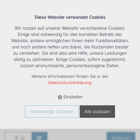
Diese Website verwendet Cookies
Wir nutzen auf unserer Website verschiedene Cookies:
Einige sind notwendig für den korrekten Betrieb der
Website, andere ermöglichen Ihnen mehr Funktionalitäten,
und noch andere helfen uns dabei, die Nutzenden besser
Suche
Tools
Unternehmen
Karriere
Kontakt
zu verstehen. Sie sind also eine Hilfe, unsere Leistungen
stetig zu optimieren. Einige Cookies, sofern zugestimmt,
HOME
›
PRODUKTE
›
KÄLTE/KLIMA
›
FANCOILS
›
nutzen anonymisierte, personenbezogene Daten.
VENTILATORKONVEKTOR ESTRO FC
Weitere Informationen finden Sie in der
Ventilatorkonvektor
Datenschutzerklärung
.
ESTRO FC
Einstellen
Art. Nr
12611
Notwendige zulassen
Alle zulassen
Merken
St