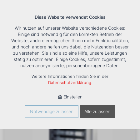
Diese Website verwendet Cookies
Wir nutzen auf unserer Website verschiedene Cookies:
Einige sind notwendig für den korrekten Betrieb der
Website, andere ermöglichen Ihnen mehr Funktionalitäten,
und noch andere helfen uns dabei, die Nutzenden besser
Suche
Tools
Unternehmen
Karriere
Kontakt
zu verstehen. Sie sind also eine Hilfe, unsere Leistungen
stetig zu optimieren. Einige Cookies, sofern zugestimmt,
HOME
›
PRODUKTE
›
HEIZUNG
›
LUFTHEIZER
›
TLHK
›
nutzen anonymisierte, personenbezogene Daten.
LUFTHEIZER TOPWING TLHK 40 - 400V
Weitere Informationen finden Sie in der
Datenschutzerklärung
.
Einstellen
Notwendige zulassen
Alle zulassen