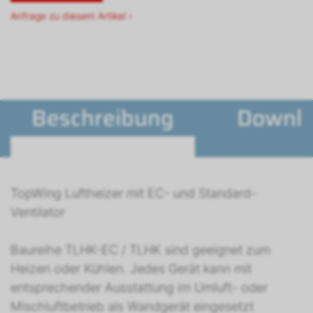
Anfrage zu diesem Artikel ›
Beschreibung
Downl
TopWing Luftheizer mit EC- und Standard-
Ventilator
Baureihe TLHK-EC / TLHK sind geeignet zum
Heizen oder Kühlen. Jedes Gerät kann mit
entsprechender Ausstattung im Umluft- oder
Mischluftbetrieb als Wandgerät eingesetzt