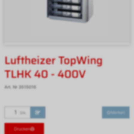
Luftheizer TopWing
TLHK 40 - 400V
Art. Nr
3515016
Merken
Stk.
Drucken