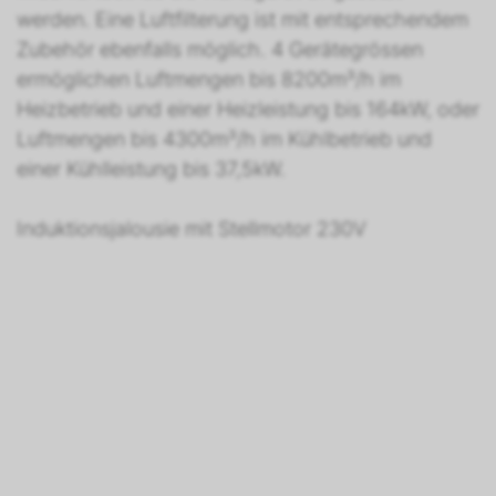
werden. Eine Luftfilterung ist mit entsprechendem
Zubehör ebenfalls möglich. 4 Gerätegrössen
ermöglichen Luftmengen bis 8200m³/h im
Heizbetrieb und einer Heizleistung bis 164kW, oder
Luftmengen bis 4300m³/h im Kühlbetrieb und
einer Kühlleistung bis 37,5kW.
Induktionsjalousie mit Stellmotor 230V