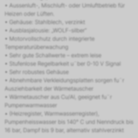
• Aussenluft-, Mischluft- oder Umluftbetrieb für
Heizen oder Lüften.
• Gehäuse: Stahlblech, verzinkt
• Ausblasjalousie: „WOLF-silber“
• Motorvollschutz durch integrierte
Temperaturüberwachung
• Sehr gute Schallwerte – extrem leise
• Stufenlose Regelbarkeit u¨ber 0-10 V Signal
• Sehr robustes Gehäuse
• Abnehmbare Verkleidungsplatten sorgen fu¨r
Ausziehbarkeit der Wärmetauscher
• Wärmetauscher aus Cu/Al, geeignet fu¨r
Pumpenwarmwasser
• (Heizregister, Warmwasserregister),
Pumpenheisswasser bis 140° C und Nenndruck bis
16 bar, Dampf bis 9 bar, alternativ stahlverzinkt