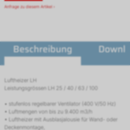
Anfrage zu diesem Artikel ›
Beschreibung
Downl
Luftheizer LH
Leistungsgrössen LH 25 / 40 / 63 / 100
• stufenlos regelbarer Ventilator (400 V/50 Hz)
• Luftmengen von bis zu 9.400 m3/h
• Luftheizer mit Ausblasjalousie für Wand- oder
Deckenmontage,