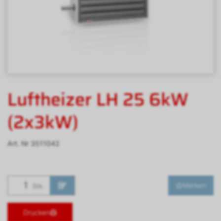
Luftheizer LH 25 6kW
(2x3kW)
Art. Nr
3511042
Merken
Stk.
Drucken