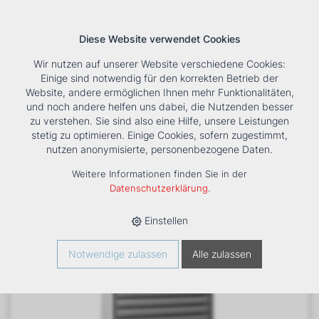
Diese Website verwendet Cookies
Wir nutzen auf unserer Website verschiedene Cookies:
Einige sind notwendig für den korrekten Betrieb der
Website, andere ermöglichen Ihnen mehr Funktionalitäten,
und noch andere helfen uns dabei, die Nutzenden besser
Suche
Tools
Unternehmen
Karriere
Kontakt
zu verstehen. Sie sind also eine Hilfe, unsere Leistungen
stetig zu optimieren. Einige Cookies, sofern zugestimmt,
HOME
›
PRODUKTE
›
HEIZUNG
›
LUFTHEIZER
›
LH
›
nutzen anonymisierte, personenbezogene Daten.
LUFTHEIZER LH 25 6KW (2X3KW)
Weitere Informationen finden Sie in der
Datenschutzerklärung
.
Einstellen
Notwendige zulassen
Alle zulassen