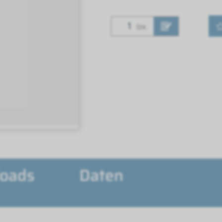
Stk.
oads
Daten