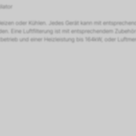
lator
izen oder Kühlen. Jedes Gerät kann mit entsprechend
den. Eine Luftfilterung ist mit entsprechendem Zubehö
etrieb und einer Heizleistung bis 164kW, oder Luftme