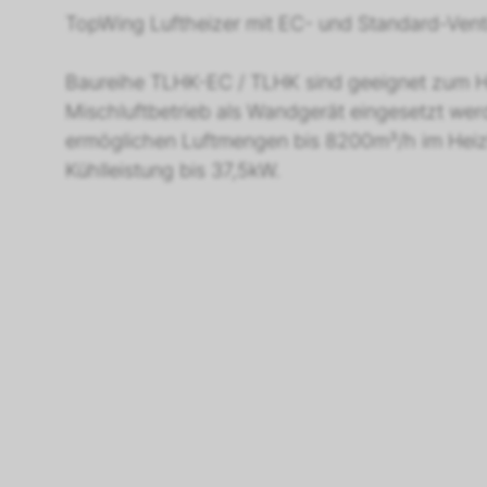
TopWing Luftheizer mit EC- und Standard-Venti
Baureihe TLHK-EC / TLHK sind geeignet zum He
Mischluftbetrieb als Wandgerät eingesetzt wer
ermöglichen Luftmengen bis 8200m³/h im Heizb
Kühlleistung bis 37,5kW.