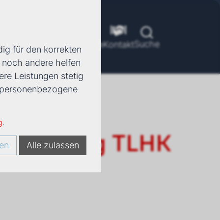
Suche
ools
Unternehmen
Karriere
Kontakt
ig für den korrekten
d noch andere helfen
ere Leistungen stetig
e, personenbezogene
g
.
er TopWing TLHK
en
Alle zulassen