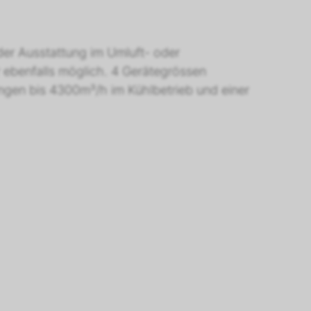
er Ausstattung im Umluft- oder
r ebenfalls möglich. 4 Gerätegrössen
ngen bis 4300m³/h im Kühlbetrieb und einer