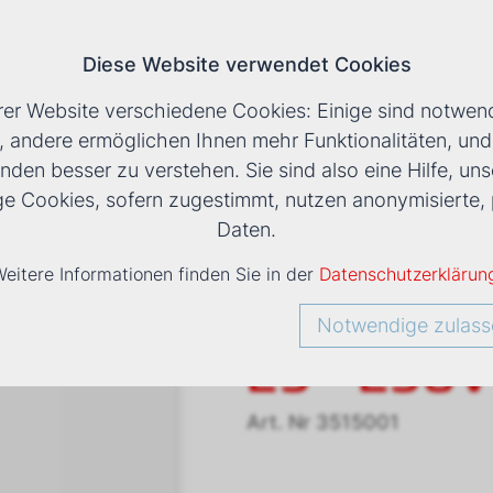
Diese Website verwendet Cookies
T
rer Website verschiedene Cookies: Einige sind notwend
, andere ermöglichen Ihnen mehr Funktionalitäten, un
nden besser zu verstehen. Sie sind also eine Hilfe, uns
›
TLHK
›
LUFTHEIZER TOPWING TLHK 25 - 230V
ige Cookies, sofern zugestimmt, nutzen anonymisiert
Daten.
eitere Informationen finden Sie in der
Datenschutzerklärun
Luftheiz
Notwendige zulass
25 - 230V
Art. Nr
3515001