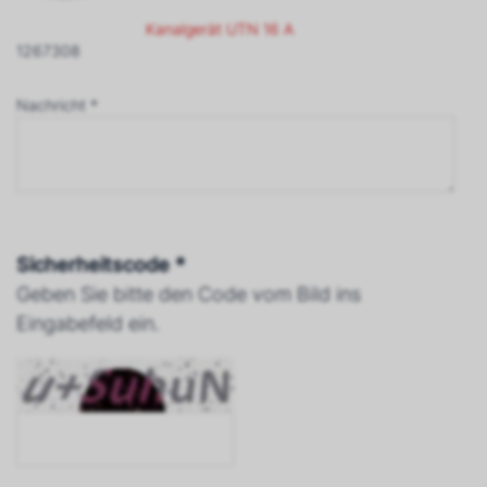
Kanalgerät UTN 16 A
1267308
Nachricht *
Sicherheitscode *
Geben Sie bitte den Code vom Bild ins
Eingabefeld ein.