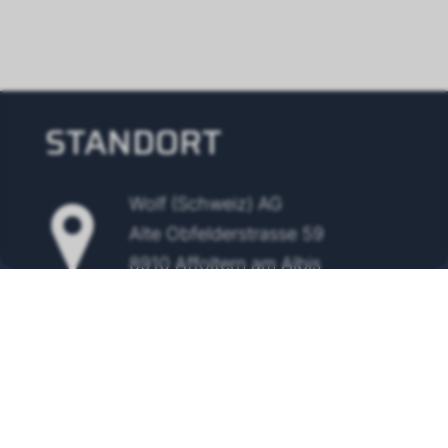
STANDORT
Wolf (Schweiz) AG
Alte Obfelderstrasse 59
8910 Affoltern am Albis
Tel.
+41 43 500 48 00
info@wolf-klimatechnik.ch