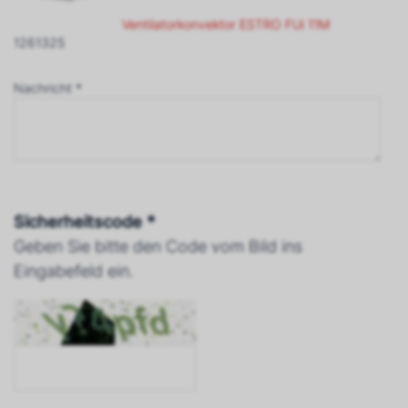
Ventilatorkonvektor ESTRO FUi 11M
1261325
Nachricht *
Sicherheitscode *
Geben Sie bitte den Code vom Bild ins
Eingabefeld ein.