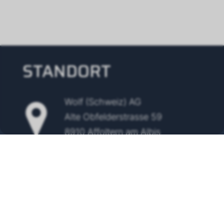
STANDORT
Wolf (Schweiz) AG
Alte Obfelderstrasse 59
8910 Affoltern am Albis
Tel.
+41 43 500 48 00
info@wolf-klimatechnik.ch